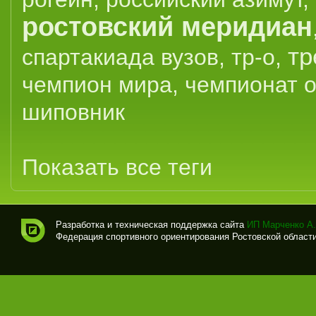
ростовский меридиан
тр
спартакиада вузов
,
тр-о
,
чемпион мира
,
чемпионат 
шиповник
Показать все теги
Разработка и техническая поддержка сайта
ИП Марченко А.
Федерация спортивного ориентирования Ростовской области (
Спо
рти
вно
е
ори