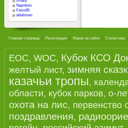
o-nata
Napoleon
Fatso85
ablahman
Главная страница
Регистрация
Новое на сайте
Статистика
Кубок КСО До
EOC
,
WOC
,
зимняя сказ
желтый лист
,
казачьи тропы
,
календ
области
,
кубок парков
,
о-ле
охота на лис
,
первенство 
поздравления
радиоорие
,
рогейн
,
российский азимут
,