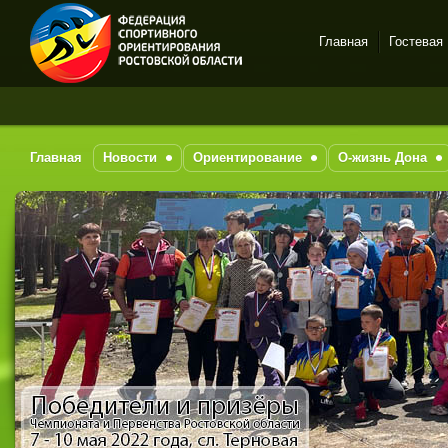
Главная
Гостевая
Спортивное
За
ориентирование в Ростове-
на-Дону
Главная
Новости
Ориентирование
О-жизнь Дона