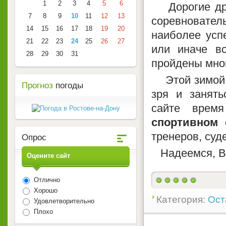
1
2
3
4
5
6
Дорогие д
7
8
9
10
11
12
13
соревнователь
14
15
16
17
18
19
20
наиболее усп
21
22
23
24
25
26
27
или иначе в
28
29
30
31
пройдены мног
Этой зимой а
Прогноз
погоды
зря и занять
сайте врем
спортивном 
тренеров, суд
Опрос
Надеемся, Ва
Оцените сайт
Отлично
Хорошо
Категория:
Ост
Удовлетворительно
Плохо