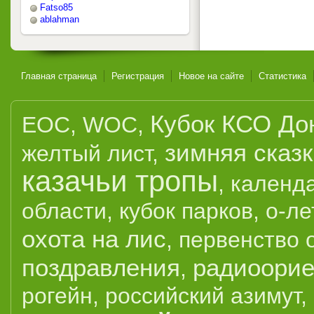
Fatso85
ablahman
Главная страница
Регистрация
Новое на сайте
Статистика
Кубок КСО До
EOC
,
WOC
,
зимняя сказ
желтый лист
,
казачьи тропы
,
календ
области
,
кубок парков
,
о-ле
охота на лис
,
первенство 
поздравления
радиоорие
,
рогейн
,
российский азимут
,