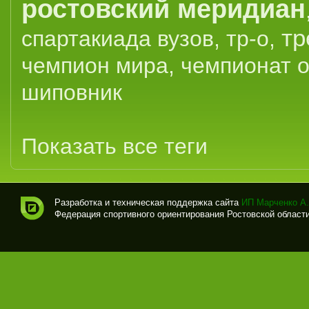
ростовский меридиан
тр
спартакиада вузов
,
тр-о
,
чемпион мира
,
чемпионат 
шиповник
Показать все теги
Разработка и техническая поддержка сайта
ИП Марченко А.
Федерация спортивного ориентирования Ростовской области (
Спо
рти
вно
е
ори
ент