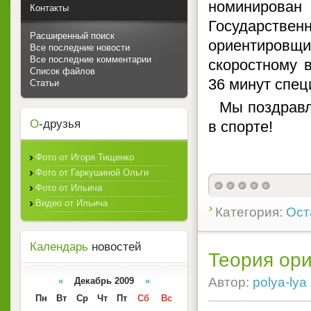
номинирова
Контакты
Государств
Расширенный поиск
ориентиров
Все последние новости
Все последние комментарии
скоростному в
Список файлов
36 минут спе
Статьи
Мы поздравля
О
-друзья
в спорте!
Фото от Игоря Тищенко
Фото от Гаркушиной Ольги
Фото от Ильича
Видео от Ильича
Категория:
Ост
Календарь
новостей
Теория ор
Автор:
polya-lya
«
Декабрь 2009
»
Пн
Вт
Ср
Чт
Пт
Сб
Вс