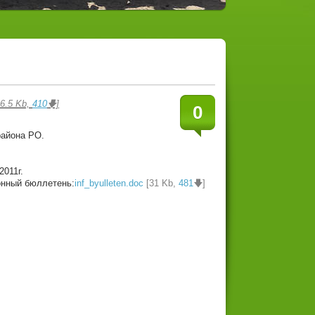
6.5 Kb,
410
🡇]
0
района РО.
2011г.
нный бюллетень:
inf_byulleten.doc
[31 Kb,
481
🡇]