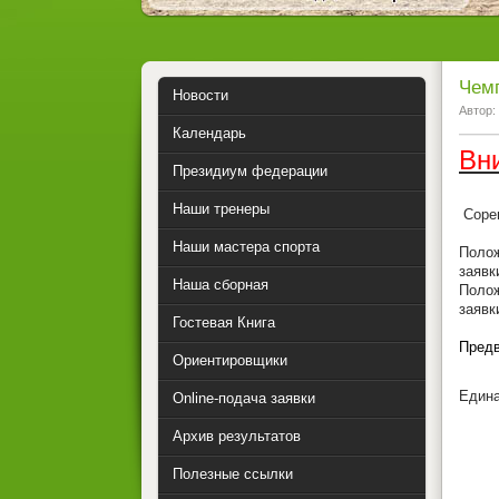
Чемп
Новости
Автор:
Календарь
Вн
Президиум федерации
Наши тренеры
Сорев
Наши мастера спорта
Полож
заявк
Наша сборная
Полож
заявк
Гостевая Книга
Предв
Ориентировщики
Едина
Online-подача заявки
Архив результатов
Полезные ссылки