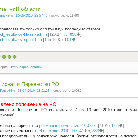
иты ЧиП области
markel
от
12-05-2010, 22:57:46
, посмотрело: 11790
предоставить только сплиты двух последних стартов.
ol_rezultatov-klassika.htm
[128.17 Kb,
850
🡇]
ol_rezultatov-sprint.htm
[135.16 Kb,
801
🡇]
гория:
Итоги соревнований
пионат и Первенство РО
Fatso85
от
28-04-2010, 23:21:26
, посмотрело: 10082
влено положение на ЧО!
ионат и Первенство РО состоится с 7 по 10 мая 2010 года в Милл
ерновая).
ение на первенство:
polozhenie-pervenstvo-2010.doc
[71 Kb,
865
🡇]
ение на чемпионат:
chempionat-2010.doc
[41 Kb,
833
🡇]
 предварительных заявок уже начался. Заявки отправляются на почтов