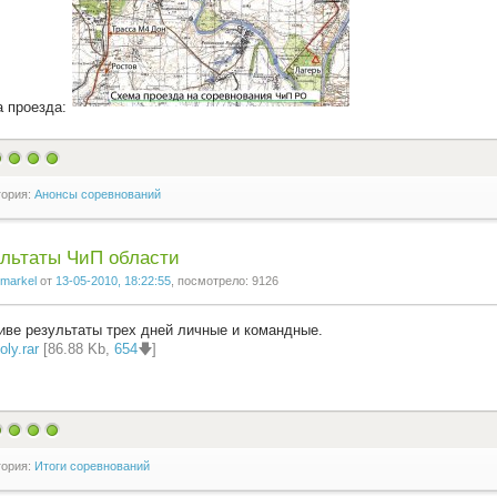
 проезда:
гория:
Анонсы соревнований
льтаты ЧиП области
markel
от
13-05-2010, 18:22:55
, посмотрело: 9126
иве результаты трех дней личные и командные.
oly.rar
[86.88 Kb,
654
🡇]
гория:
Итоги соревнований