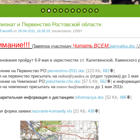
1
2
3
4
5
6
7
8
9
10
ионат и Первенство Ростовской области
Fatso85
от
28-04-2011, 16:56:29
, посмотрело: 12697
имание!!!
Читать ВСЕМ
Памятка участнику
:
pamyatka.doc
[2
нования пройдут 6-9 мая в окрестностях ст. Калитвенской, Каменского 
ение на Первенство РО:
pervenstvo-2011.doc
[123 Kb,
682
🡇]
и на первенство присылать на
otdtur@yandex.ru
(отдел туризма) до 1 мая 
ение на Чемпионат РО:
polozhenie-cho.doc
[57.5 Kb,
562
🡇]
и информацио
и на чемпионат присылать на
rostov-fso@rambler.ru
до 1 мая 2011г.
арительная информация о дистанциях:
informaciya.doc
[52 Kb,
486
🡇]
я форма заявки:
nazvanie-komandy.xls
[21 Kb,
438
🡇]