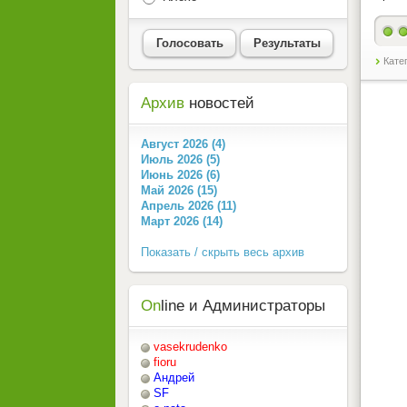
Голосовать
Результаты
Кате
Архив
новостей
Август 2026 (4)
Июль 2026 (5)
Июнь 2026 (6)
Май 2026 (15)
Апрель 2026 (11)
Март 2026 (14)
Показать / скрыть весь архив
On
line и Администраторы
vasekrudenko
fioru
Андрей
SF