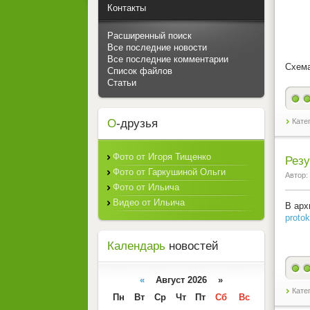
Контакты
Расширенный поиск
Все последние новости
Все последние комментарии
Схема
Список файлов
Статьи
О
-друзья
Кате
Фото от Игоря Тищенко
Резу
Фото от Гаркушиной Ольги
Автор:
Фото от Ильича
Видео от Ильича
В арх
protok
Календарь
новостей
«
Август 2026 »
Кате
Пн
Вт
Ср
Чт
Пт
Сб
Вс