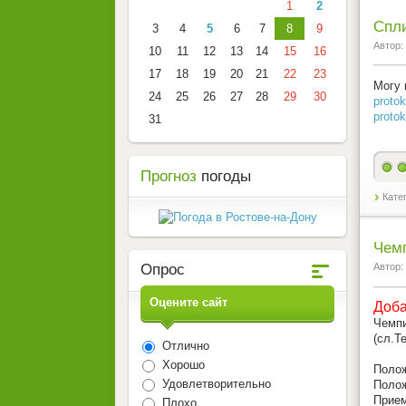
1
2
Спл
3
4
5
6
7
8
9
Автор:
10
11
12
13
14
15
16
17
18
19
20
21
22
23
Могу 
24
25
26
27
28
29
30
protok
protok
31
Прогноз
погоды
Кате
Чем
Опрос
Автор:
Оцените сайт
Доба
Чемп
(сл.Т
Отлично
Хорошо
Полож
Удовлетворительно
Полож
Прием
Плохо