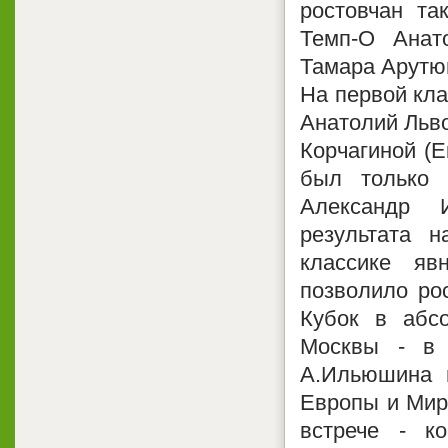
ростовчан т
Темп-О Анат
Тамара Арутю
На первой кл
Анатолий Льво
Корчагиной (Е
был только 
Александр 
результата 
классике я
позволило ро
Кубок в абс
Москвы - в 
А.Ильюшина 
Европы и Мир
встрече - к