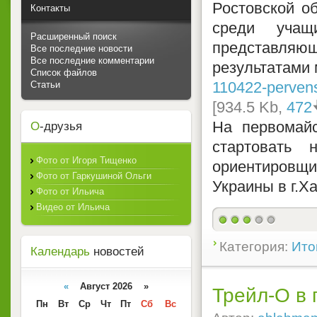
Ростовской об
Контакты
среди учащ
Расширенный поиск
представля
Все последние новости
Все последние комментарии
результатами 
Список файлов
110422-pervens
Статьи
[934.5 Kb,
472
На первомайс
О
-друзья
стартовать
Фото от Игоря Тищенко
ориентировщик
Фото от Гаркушиной Ольги
Украины в г.Х
Фото от Ильича
Видео от Ильича
Категория:
Ито
Календарь
новостей
«
Август 2026 »
Трейл-О в 
Пн
Вт
Ср
Чт
Пт
Сб
Вс