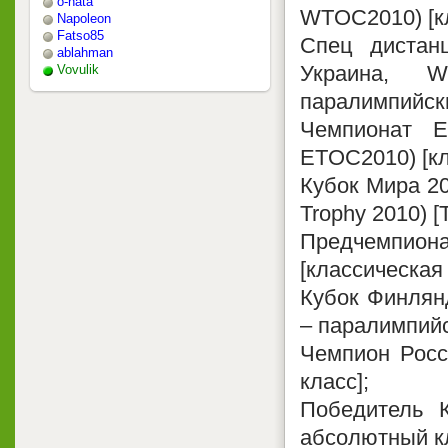
o-nata
WTOC2010) [кл
Napoleon
Fatso85
Спец дистан
ablahman
Украина, W
Vovulik
паралимпийски
Чемпионат 
ETOC2010) [кл
Кубок Мира 20
Trophy 2010) 
Предчемпион
[классическая
Кубок Финлянд
– паралимпийс
Чемпион Росс
класс];
Победитель К
абсолютный кл