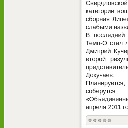
Свердловской
категории во
сборная Липе
слабыми назва
В последний 
Темп-О стал 
Дмитрий Куче
второй резул
представител
Докучаев.
Планируется,
соберутся
«Объединенн
апреля 2011 г