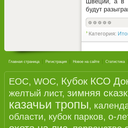
Швеции, а в 
будут разыгра
Категория:
Ито
Главная страница
Регистрация
Новое на сайте
Статистика
Кубок КСО До
EOC
,
WOC
,
зимняя сказ
желтый лист
,
казачьи тропы
,
календ
области
,
кубок парков
,
о-ле
охота на лис