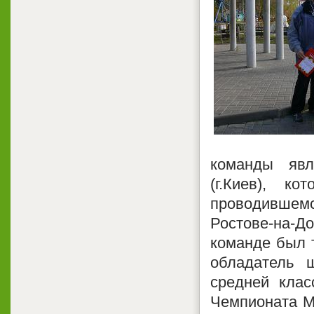
команды явл
(г.Киев), к
проводившем
Ростове-на-Д
команде был т
обладатель ш
средней клас
Чемпионата М