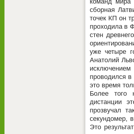
команд мира 
сборная Латви
точек КП он т
проходила в Ф
стен древнег
ориентирован
уже четыре г
Анатолий Льво
исключение
проводился в 
это время тол
Более того 
дистанции эт
прозвучал та
секундомер, в
Это результат