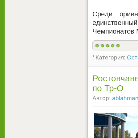
Среди ориен
единственн
Чемпионатов 
Категория:
Ост
Ростовчане
по Тр-О
Автор:
ablahma