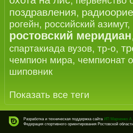
,
первенство 
поздравления
радиоорие
,
рогейн
,
российский азимут
,
ростовский меридиан
тр
спартакиада вузов
,
тр-о
,
чемпион мира
,
чемпионат 
шиповник
Показать все теги
Разработка и техническая поддержка сайта
ИП Марченко А.
Федерация спортивного ориентирования Ростовской области (
Спо