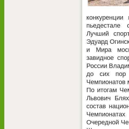
конкуренции 
пьедестале 
Лучший спор
Эдуард Огинс
и Мира моск
завидное спо
России Владим
до сих пор 
Чемпионатов 
По итогам Че
Львович Бля
состав нацио
Чемпионатах
Очередной Че