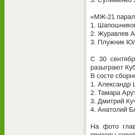
«МЖ-21 парал
1. Шапошников
2. Журавлев А
3. Плужник Юл
С 30 сентябр
разыграют Куб
В состе сборн
1. Александр 
2. Тамара Ару
3. Дмитрий Ку
4. Анатолий Б
На фото гла
призеры соре