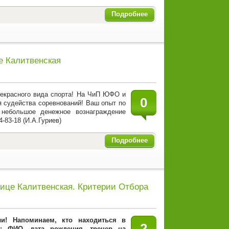
Подробнее
е Калитвенская
рекрасного вида спорта! На ЧиП ЮФО и
0
я судейства соревнований! Ваш опыт по
 небольшое денежное вознаграждение
-83-18 (И.А.Гуриев)
Подробнее
ице Калитвенская. Критерии Отбора
ели!
Напоминаем, кто находиться в
2
: ФИО, дата рождения, тренер на