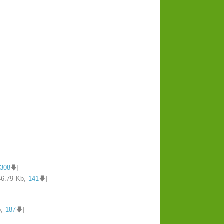
,
308
🡇]
46.79 Kb,
141
🡇]
]
b,
187
🡇]