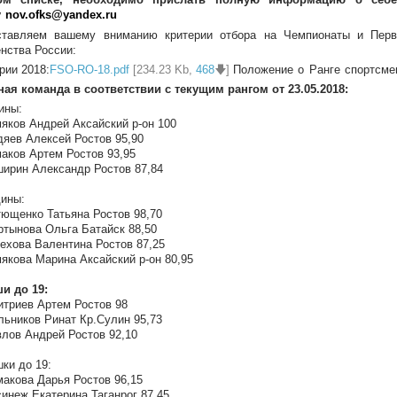
у
nov.ofks@yandex.ru
ставляем вашему вниманию критерии отбора на Чемпионаты и Пе
нства России:
рии 2018:
FSO-RO-18.pdf
[234.23 Kb,
468
🡇]
Положение о Ранге спортсме
ая команда в соответствии с текущим рангом от 23.05.2018:
ины:
мяков Андрей Аксайский р-он 100
дяев Алексей Ростов 95,90
маков Артем Ростов 93,95
ширин Александр Ростов 87,84
ины:
тющенко Татьяна Ростов 98,70
ртынова Ольга Батайск 88,50
рехова Валентина Ростов 87,25
мякова Марина Аксайский р-он 80,95
и до 19:
итриев Артем Ростов 98
льников Ринат Кр.Сулин 95,73
влов Андрей Ростов 92,10
ки до 19:
макова Дарья Ростов 96,15
синеж Екатерина Таганрог 87,45