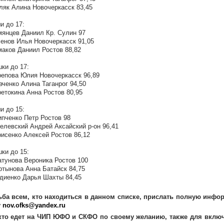
ляк Алина Новочеркасск 83,45
 до 17:
мянцев Даниил Кр. Сулин 97
сенов Илья Новочеркасск 91,05
маков Даниил Ростов 88,82
ки до 17:
репова Юлия Новочеркасск 96,89
вченко Алина Таганрог 94,50
ретокина Анна Ростов 80,95
 до 15:
ипченко Петр Ростов 98
телевский Андрей Аксайский р-он 96,41
рисенко Алексей Ростов 86,12
ки до 15:
атунова Вероника Ростов 100
ртынова Анна Батайск 84,75
рдиенко Дарья Шахты 84,45
ба всем, кто находиться в данном списке, прислать полную инфор
у
nov.ofks@yandex.ru
 кто едет на ЧИП ЮФО и СКФО по своему желанию, также для включ