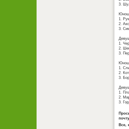
3. Шу
Юноши
1. Ру
2. Ак
3. Си
Девуш
1. Че
2. Ше
3. Пе
Юноши
1. Сл
2. Ко
3. Бо
Девуш
1. Пл
2. Ма
3. Го
Прось
почт
Все,