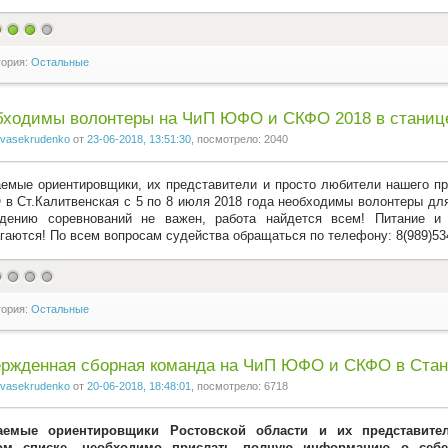
гория:
Остальные
бходимы волонтеры на ЧиП ЮФО и СКФО 2018 в станиц
vasekrudenko
от
23-06-2018, 13:51:30
, посмотрело: 2040
емые ориентировщики, их представители и просто любители нашего п
в Ст.Калитвенская с 5 по 8 июля 2018 года необходимы волонтеры дл
едению соревнований не важен, работа найдется всем! Питание и
гаются! По всем вопросам судейства обращаться по телефону: 8(989)534
гория:
Остальные
ржденная сборная команда на ЧиП ЮФО и СКФО в Стан
vasekrudenko
от
20-06-2018, 18:48:01
, посмотрело: 6718
аемые ориентировщики Ростовской области и их представит
ом списке, необходимо прислать полную информацию о себе