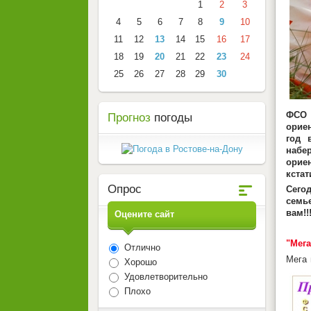
1
2
3
4
5
6
7
8
9
10
11
12
13
14
15
16
17
18
19
20
21
22
23
24
25
26
27
28
29
30
ФСО 
Прогноз
погоды
ориен
год 
набер
орие
кстат
Опрос
Сего
семье
вам!!
Оцените сайт
"Мег
Отлично
Мега
Хорошо
Удовлетворительно
Плохо