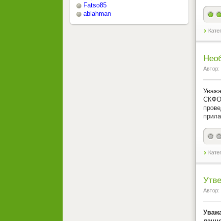
Fatso85
ablahman
Кате
Нео
Автор:
Уважа
СКФО 
пров
прила
Кате
Утве
Автор:
Уваж
данн