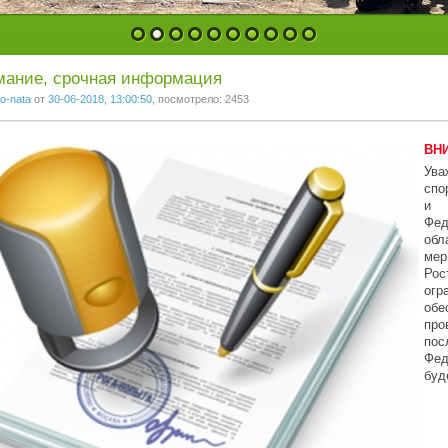
1
2
3
4
5
6
7
8
9
10
мание, срочная информация
o-nata
от
30-06-2018, 13:00:50
, посмотрело: 2453
ВН
Ув
спо
и 
Фед
обл
ме
Рос
огр
обе
про
по
Фед
буд