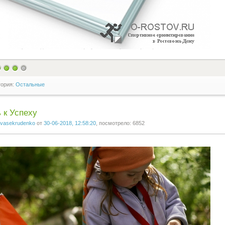
гория:
Остальные
 к Успеху
vasekrudenko
от
30-06-2018, 12:58:20
, посмотрело: 6852