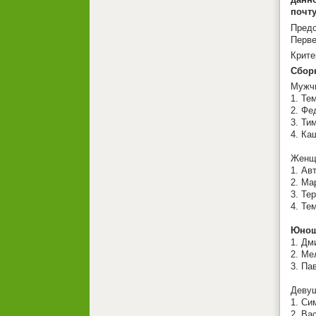
почт
Пред
Перве
Крите
Сборн
Мужч
1. Те
2. Фе
3. Ти
4. Ка
Женщ
1. Ав
2. Ма
3. Те
4. Те
Юнош
1. Дм
2. Ме
3. Па
Девуш
1. Си
2. Ва