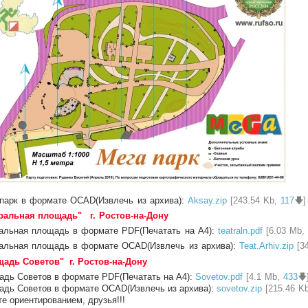
 парк
в формате OCAD
(Извлечь из архива):
Aksay.zip
[243.54 Kb,
117
🡇]
тральная площадь"
г. Ростов-на-Дону
ральная площадь в формате PDF
(Печатать на А4):
teatraln.pdf
[6.03 Mb
ральная площадь
в формате OCAD
(Извлечь из архива):
Teat.Arhiv.zip
[3
адь Советов" г. Ростов-на-Дону
дь Советов в формате PDF(Печатать на А4):
Sovetov.pdf
[4.1 Mb,
433
🡇
дь Советов в формате OCAD(Извлечь из архива):
sovetov.zip
[215.46 K
е ориентированием, друзья!!!