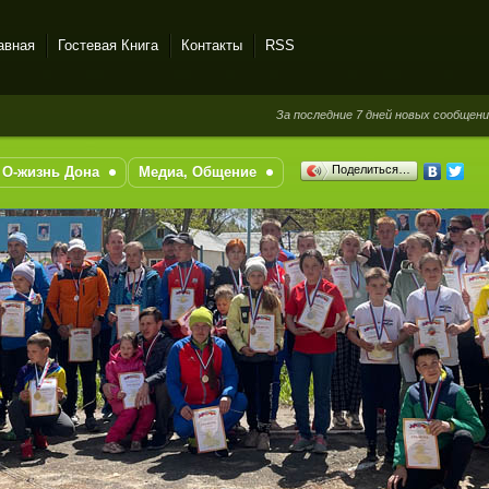
авная
Гостевая Книга
Контакты
RSS
За последние 7 дней новых сообщений в гостевой кни
Поделиться…
О-жизнь Дона
Медиа, Общение