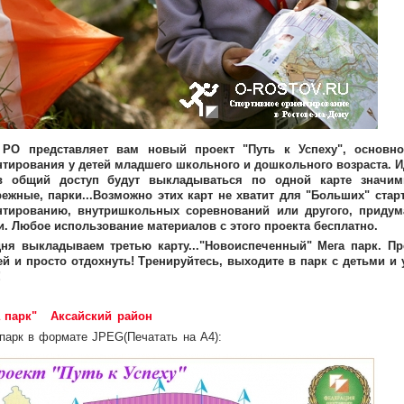
РО представляет вам новый проект "Путь к Успеху", основно
тирования у детей младшего школьного и дошкольного возраста. Иде
в общий доступ будут выкладываться по одной карте значим
ежные, парки...Возможно этих карт не хватит для "Больших" стар
нтированию, внутришкольных соревнований или другого, придум
и. Любое использование материалов с этого проекта бесплатно.
дня выкладываем третью карту..."Новоиспеченный" Мега парк. П
й и просто отдохнуть! Тренируйтесь, выходите в парк с детьми и 
!
а парк"
Аксайский район
 парк в формате JPEG
(Печатать на А4):