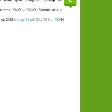
рвенства ЮФО и СКФО, Чемпионаты и
нов 2018:
o-range-18.pdf
[212.39 Kb,
483
🡇]