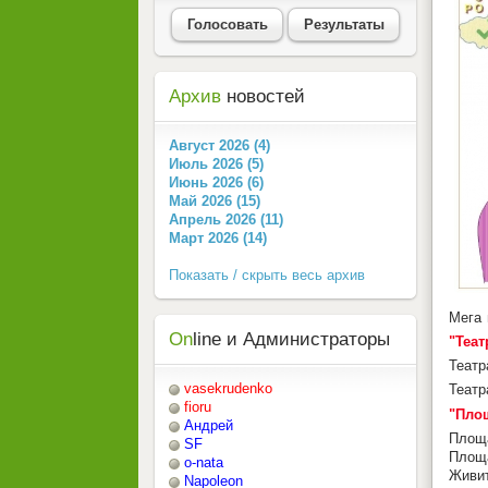
Голосовать
Результаты
Архив
новостей
Август 2026 (4)
Июль 2026 (5)
Июнь 2026 (6)
Май 2026 (15)
Апрель 2026 (11)
Март 2026 (14)
Показать / скрыть весь архив
Мега
On
line и Администраторы
"Теа
Теат
vasekrudenko
Теат
fioru
"Площ
Андрей
Площа
SF
Площа
o-nata
Живит
Napoleon