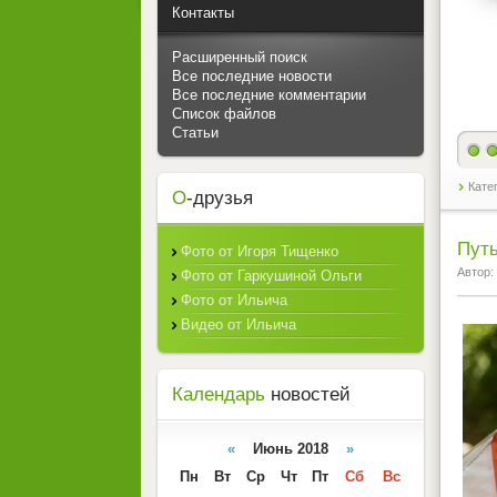
Контакты
Расширенный поиск
Все последние новости
Все последние комментарии
Список файлов
Статьи
Кате
О
-друзья
Путь
Фото от Игоря Тищенко
Автор:
Фото от Гаркушиной Ольги
Фото от Ильича
Видео от Ильича
Календарь
новостей
«
Июнь 2018
»
Пн
Вт
Ср
Чт
Пт
Сб
Вс