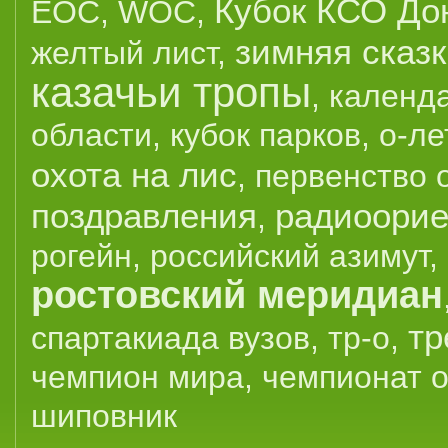
Кубок КСО До
EOC
,
WOC
,
зимняя сказ
желтый лист
,
казачьи тропы
,
календ
области
,
кубок парков
,
о-ле
охота на лис
,
первенство 
поздравления
радиоорие
,
рогейн
,
российский азимут
,
ростовский меридиан
тр
спартакиада вузов
,
тр-о
,
чемпион мира
,
чемпионат 
шиповник