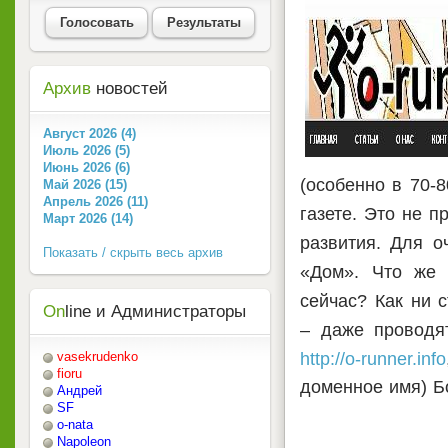
Голосовать
Результаты
Архив
новостей
Август 2026 (4)
Июль 2026 (5)
Июнь 2026 (6)
(особенно в 70-8
Май 2026 (15)
Апрель 2026 (11)
газете. Это не п
Март 2026 (14)
развития. Для о
Показать / скрыть весь архив
«Дом». Что же 
сейчас? Как ни 
On
line и Администраторы
– даже проводя
http://o-runner.info
vasekrudenko
fioru
доменное имя) 
Андрей
SF
o-nata
Napoleon