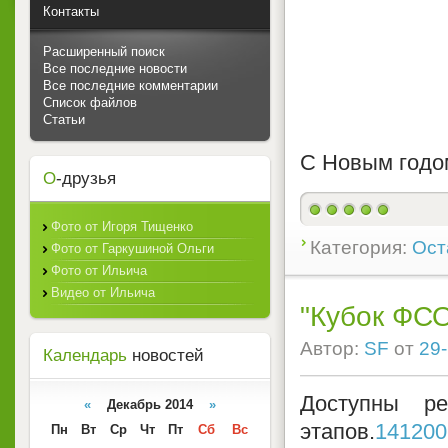
Контакты
Расширенный поиск
Все последние новости
Все последние комментарии
Список файлов
Статьи
С Новым годо
О
-друзья
Фото от Игоря Тищенко
Категория:
Ост
Фото от Гаркушиной Ольги
Фото от Ильича
Видео от Ильича
"Кубок ФС
Автор:
SF
от
29-
Календарь
новостей
Доступны ре
«
Декабрь 2014
»
этапов.
141200
Пн
Вт
Ср
Чт
Пт
Сб
Вс