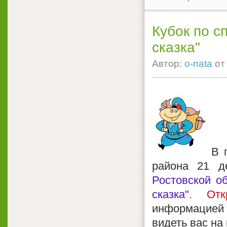
Кубок по с
сказка"
Автор:
o-nata
о
В 
района 21 д
Ростовской о
сказка"
.
Отк
информацией 
видеть вас на