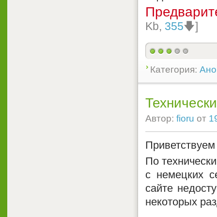
Предварит
Kb,
355
🡇]
Категория:
Ано
Технически
Автор:
fioru
от
1
Приветствуем 
По технически
с немецких с
сайте недост
некоторых раз