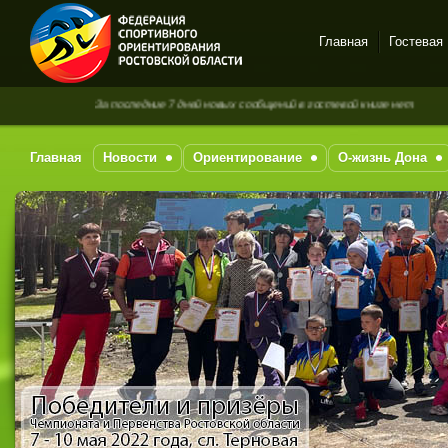
Главная
Гостевая
Спортивное
За последние 7 дней новых сообщений в гостевой книге нет
ориентирование в Ростове-
на-Дону
Главная
Новости
Ориентирование
О-жизнь Дона