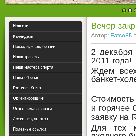
1
2
Вечер закр
Новости
Автор:
Fatso85
Календарь
Президиум федерации
2 декабря
Наши тренеры
2011 года
!
Наши мастера спорта
Ждем всех
банкет-хол
Наша сборная
Гостевая Книга
Стоимость
Ориентировщики
и горячее 
Online-подача заявки
заявку на R
Архив результатов
Для тех к
Полезные ссылки
входного б