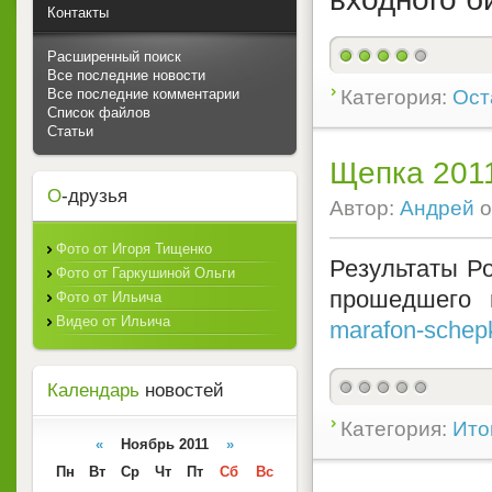
Контакты
Расширенный поиск
Все последние новости
Все последние комментарии
Категория:
Ост
Список файлов
Статьи
Щепка 201
О
-друзья
Автор:
Андрей
о
Фото от Игоря Тищенко
Результаты Ро
Фото от Гаркушиной Ольги
прошедшего 
Фото от Ильича
Видео от Ильича
marafon-schepk
Календарь
новостей
Категория:
Ито
«
Ноябрь 2011
»
Пн
Вт
Ср
Чт
Пт
Сб
Вс