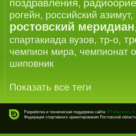
поздравления
радиоорие
,
рогейн
,
российский азимут
,
ростовский меридиан
тр
спартакиада вузов
,
тр-о
,
чемпион мира
,
чемпионат 
шиповник
Показать все теги
Разработка и техническая поддержка сайта
ИП Марченко А.
Федерация спортивного ориентирования Ростовской области (
Спо
рти
вно