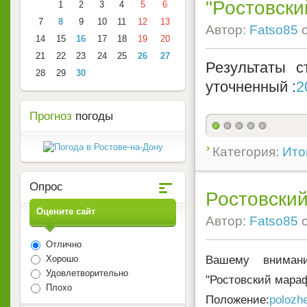
"Ростовск
1
2
3
4
5
6
7
8
9
10
11
12
13
Автор:
Fatso85
14
15
16
17
18
19
20
21
22
23
24
25
26
27
Результаты с
28
29
30
уточненный :
2
Прогноз
погоды
Категория:
Ито
Опрос
Ростовски
Оцените сайт
Автор:
Fatso85
Отлично
Вашему внимани
Хорошо
Удовлетворительно
"Ростовский мараф
Плохо
Положение:
polozh