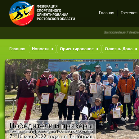
Главная
Гостевая
Спортивное
За последние 7 дней новых сообщени
ориентирование в Ростове-
на-Дону
Главная
Новости
Ориентирование
О-жизнь Дона