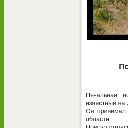
П
Печальная н
известный на
Он принимал 
области:
Новозолотовск