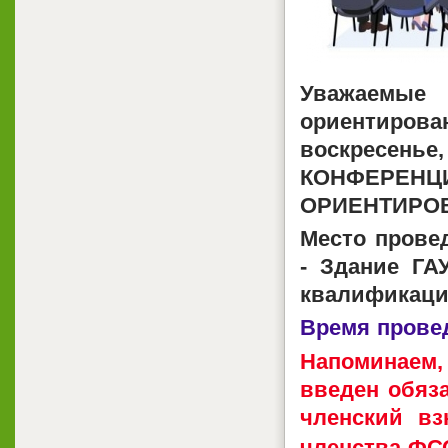
Уважаемы
ориентирова
воскресе
КОНФЕРЕ
ОРИЕНТИРОВ
Место провед
- Здание Г
квалификаци
Время провед
Напоминаем,
введен обяза
членский вз
членства ФС