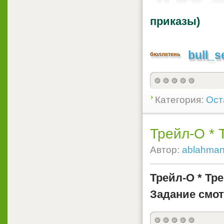
приказы)
bull_s
бюллетень
Категория:
Ост
Трейл-О * 
Автор:
ablahma
Трейл-О * Тр
Задание смот