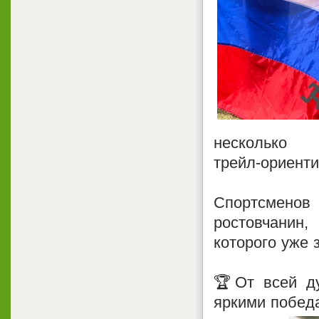
нескольк
трейл‑ориент
Спортсмено
ростовчанин
которого уже
🏆От всей д
яркими побед