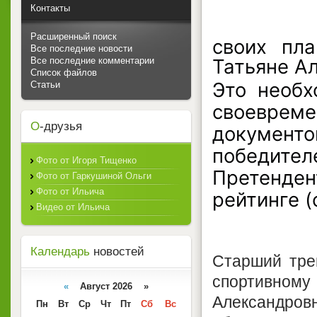
Контакты
Расширенный поиск
своих пл
Все последние новости
Татьяне А
Все последние комментарии
Список файлов
Это необх
Статьи
своевреме
О
-друзья
документо
победител
Фото от Игоря Тищенко
Претенд
Фото от Гаркушиной Ольги
Фото от Ильича
рейтинге 
Видео от Ильича
Календарь
новостей
Старший тре
спортивном
«
Август 2026 »
Александров
Пн
Вт
Ср
Чт
Пт
Сб
Вс