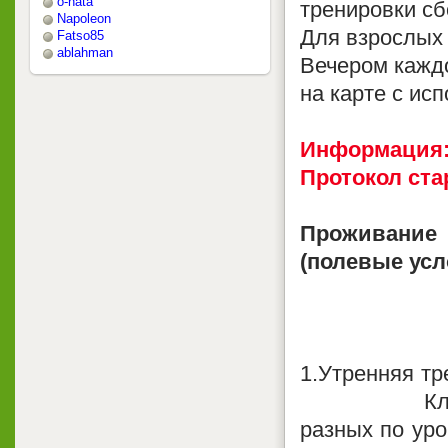
o-nata
тренировки с
Napoleon
Для взрослых
Fatso85
ablahman
Вечером каждо
на карте с и
Информация
Протокол ста
Проживание
(полевые усл
1.
Утренняя тре
Классическ
разных по ур