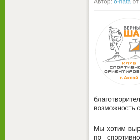
Автор:
o-nata
о
благотворите
возможность с
Мы хотим выр
по спортивн