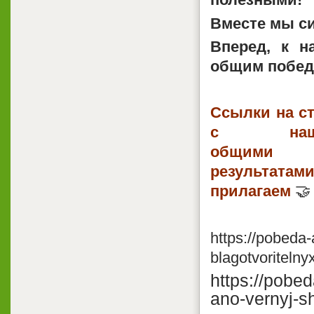
Вместе мы си
Вперед, к н
общим побед
Ссылки на с
с наш
общими
результатам
прилагаем
🤝
https://pobeda-
blagotvoritelny
https://pobe
ano-vernyj-sh