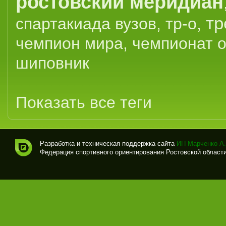
ростовский меридиан
тр
спартакиада вузов
,
тр-о
,
чемпион мира
,
чемпионат 
шиповник
Показать все теги
Разработка и техническая поддержка сайта
ИП Марченко А.
Федерация спортивного ориентирования Ростовской области (
Спо
рти
вно
е
ори
ент
иро