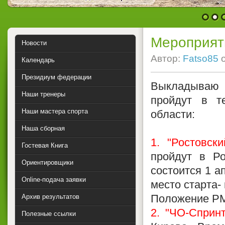
1
2
Мероприят
Новости
Автор:
Fatso85
Календарь
Президиум федерации
Выкладываю 
Наши тренеры
пройдут в т
Наши мастера спорта
области:
Наша сборная
1. "Ростовск
Гостевая Книга
пройдут в Ро
Ориентировщики
состоится 1 ап
Online-подача заявки
место старта- 
Положение Р
Архив результатов
2. "ЧО-Спринт
Полезные ссылки