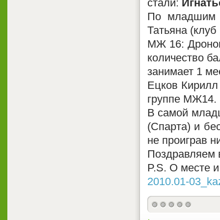
стали:
Игнать
По младшим 
Татьяна (клуб
МЖ 16: Дроно
количество ба
занимает 1 ме
Ецков Кирилл
группе МЖ14.
В самой млад
(Спарта) и б
не проиграв ни
Поздравляем 
P.S. О месте 
2010.01-03_kaz