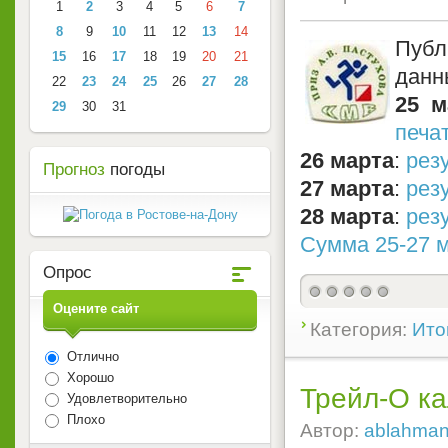
1
2
3
4
5
6
7
8
9
10
11
12
13
14
Публ
15
16
17
18
19
20
21
данн
22
23
24
25
26
27
28
25 м
29
30
31
печа
26 марта
:
рез
Прогноз
погоды
27 марта
:
рез
28 марта
:
рез
Сумма 25-27 
Опрос
Оцените сайт
Категория:
Ито
Отлично
Хорошо
Трейл-О ка
Удовлетворительно
Плохо
Автор:
ablahma