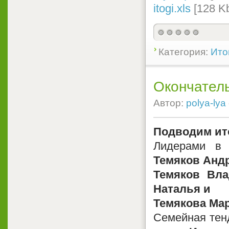
itogi.xls
[128 K
Категория:
Ито
Окончател
Автор:
polya-lya
Подводим ито
Лидерами в 
Темяков Анд
Темяков Вл
Наталья и
Темякова Мар
Семейная тен