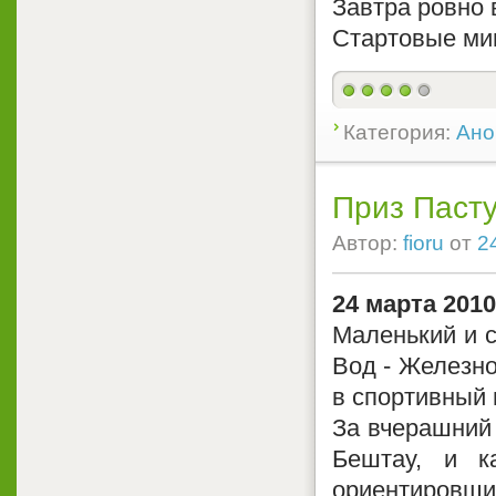
Завтра ровно 
Стартовые ми
Категория:
Ано
Приз Пасту
Автор:
fioru
от
2
24 марта 201
Маленький и 
Вод - Железно
в спортивный 
За вчерашний 
Бештау, и 
ориентировщи