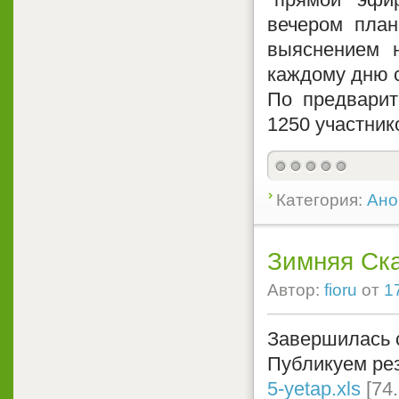
вечером план
выяснением 
каждому дню 
По предварит
1250 участнико
Категория:
Ано
Зимняя Ск
Автор:
fioru
от
1
Завершилась с
Публикуем рез
5-yetap.xls
[74