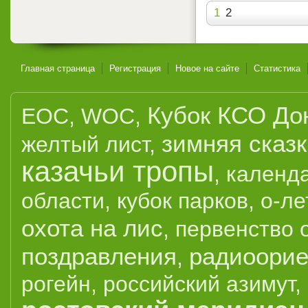
1
2
Главная страница
Регистрация
Новое на сайте
Статистика
Кубок КСО До
EOC
,
WOC
,
зимняя сказ
желтый лист
,
казачьи тропы
,
календ
области
,
кубок парков
,
о-ле
охота на лис
,
первенство 
поздравления
радиоорие
,
рогейн
,
российский азимут
,