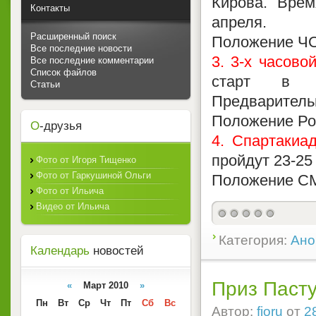
Кирова. Врем
Контакты
апреля.
Расширенный поиск
Положение Ч
Все последние новости
3. 3-х часово
Все последние комментарии
Список файлов
старт в 1
Статьи
Предварительн
Положение Ро
О
-друзья
4. Спартакиа
пройдут 23-25
Фото от Игоря Тищенко
Фото от Гаркушиной Ольги
Положение С
Фото от Ильича
Видео от Ильича
Категория:
Ано
Календарь
новостей
Приз Пасту
«
Март 2010
»
Пн
Вт
Ср
Чт
Пт
Сб
Вс
Автор:
fioru
от
2