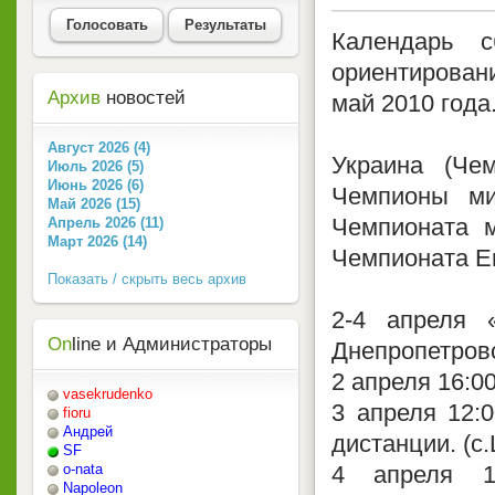
Голосовать
Результаты
Календарь с
ориентирован
Архив
новостей
май 2010 года
Август 2026 (4)
Украина (Че
Июль 2026 (5)
Июнь 2026 (6)
Чемпионы ми
Май 2026 (15)
Чемпионата 
Апрель 2026 (11)
Март 2026 (14)
Чемпионата Е
Показать / скрыть весь архив
2-4 апреля 
On
line и Администраторы
Днепропетровс
2 апреля 16:0
vasekrudenko
3 апреля 12:
fioru
Андрей
дистанции. (с
SF
4 апреля 1
o-nata
Napoleon