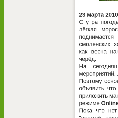
23 марта 2010
С утра погода
лёгкая моро
поднимается 
смоленских х
как весна на
черёд.
На сегодняш
мероприятий,
Поэтому осно
объявить что 
приложить мак
режиме
Onlin
Пока что нет
"прямой эфи