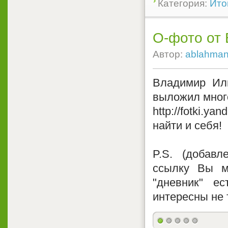
Категория:
Ито
О-фото от
Автор:
ablahma
Владимир Иль
выложил мног
http://fotki.y
найти и себя!
P.S. (добавл
ссылку Вы м
"дневник" е
интересны не