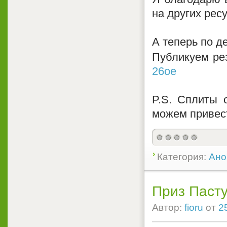
на других рес
А теперь по д
Публикуем ре
26ое
P.S. Сплиты 
можем привест
Категория:
Ано
Приз Пасту
Автор:
fioru
от
2