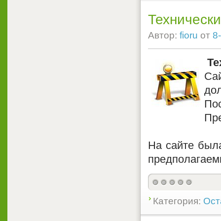
Техническ
Автор:
fioru
от
8
Те
Са
до
По
Пре
На сайте был
предполагаемы
Категория:
Ост