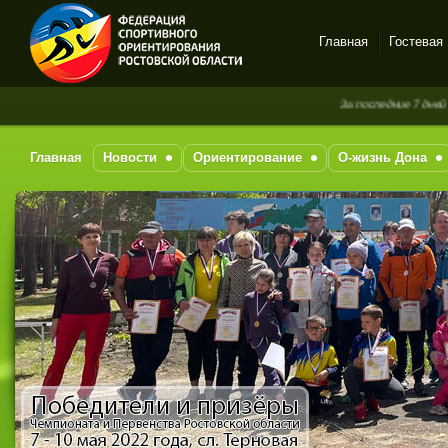
Главная
Гостевая
Спортивное
За последние 7 дней новых сообщ
ориентирование в Ростове-
на-Дону
Главная
Новости
Ориентирование
О-жизнь Дона