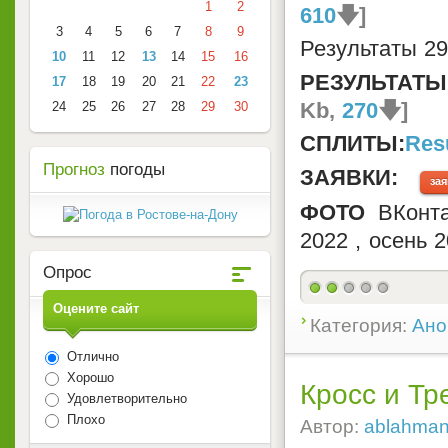
1
2
610
🡇]
3
4
5
6
7
8
9
Результаты 29
10
11
12
13
14
15
16
РЕЗУЛЬТАТЫ
17
18
19
20
21
22
23
Kb,
270
🡇]
24
25
26
27
28
29
30
СПЛИТЫ:
Resu
Прогноз
погоды
ЗАЯВКИ:
за
ФОТО
ВКонт
2022
,
осень 2
Опрос
Оцените сайт
Категория:
Ано
Отлично
Хорошо
Кросс и Тр
Удовлетворительно
Плохо
Автор:
ablahma