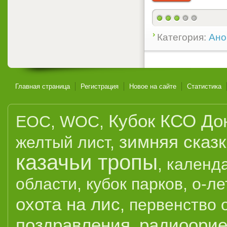
Категория:
Ано
Главная страница
Регистрация
Новое на сайте
Статистика
Кубок КСО До
EOC
,
WOC
,
зимняя сказ
желтый лист
,
казачьи тропы
,
календ
области
,
кубок парков
,
о-ле
охота на лис
,
первенство 
поздравления
радиоорие
,