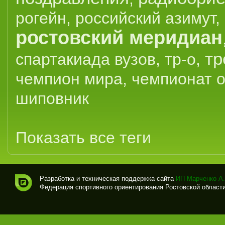
рогейн
,
российский азимут
,
ростовский меридиан
тр
спартакиада вузов
,
тр-о
,
чемпион мира
,
чемпионат 
шиповник
Показать все теги
Разработка и техническая поддержка сайта
ИП Марченко А.
Федерация спортивного ориентирования Ростовской области (
Спо
рти
вно