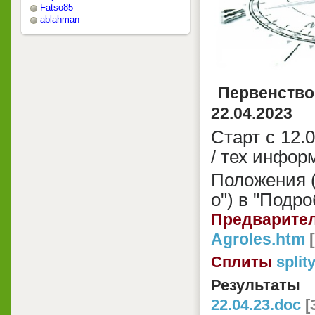
Fatso85
ablahman
Первенство
22.04.2023
Старт с 12.
/
тех инфор
Положения (
о") в "Подр
Предвари
Agroles.htm
[
Сплиты
split
Результа
22.04.23.doc
[