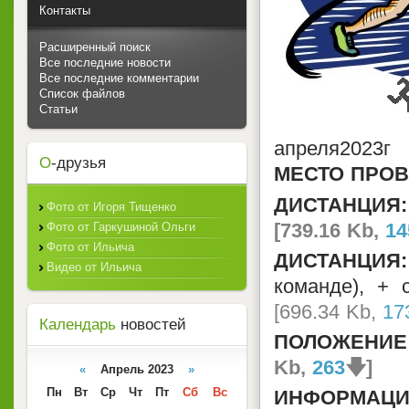
Контакты
Расширенный поиск
Все последние новости
Все последние комментарии
Список файлов
Статьи
апреля2023
О
-друзья
МЕСТО ПРОВ
ДИСТАНЦИЯ:
Фото от Игоря Тищенко
[739.16 Kb,
14
Фото от Гаркушиной Ольги
Фото от Ильича
ДИСТАНЦИЯ:
Видео от Ильича
команде), + 
[696.34 Kb,
17
Календарь
новостей
ПОЛОЖЕНИЕ
Kb,
263
🡇]
«
Апрель 2023
»
Пн
Вт
Ср
Чт
Пт
Сб
Вс
ИНФОРМАЦИ