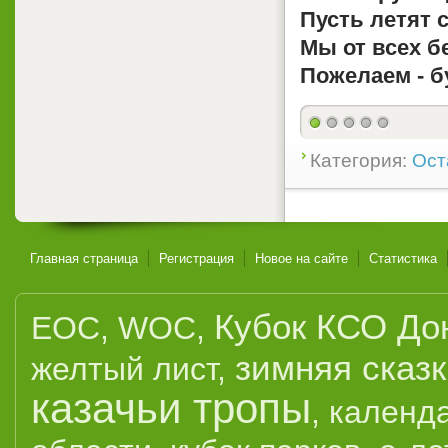
Пусть летят с
Мы от всех б
Пожелаем - б
Категория:
Ост
Главная страница
Регистрация
Новое на сайте
Статистика
Кубок КСО До
EOC
,
WOC
,
зимняя сказ
желтый лист
,
казачьи тропы
,
календ