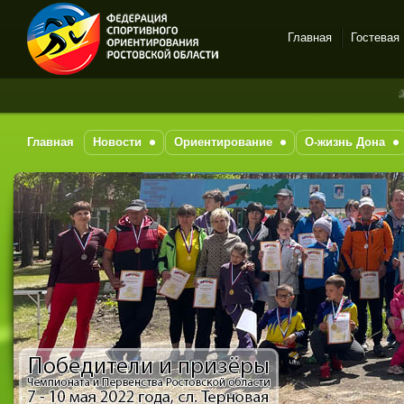
Главная
Гостевая
Спортивное
За после
ориентирование в Ростове-
на-Дону
Главная
Новости
Ориентирование
О-жизнь Дона