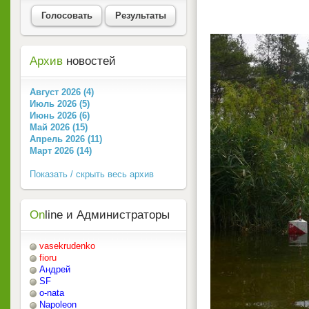
Голосовать
Результаты
Архив
новостей
Август 2026 (4)
Июль 2026 (5)
Июнь 2026 (6)
Май 2026 (15)
Апрель 2026 (11)
Март 2026 (14)
Показать / скрыть весь архив
On
line и Администраторы
vasekrudenko
fioru
Андрей
SF
o-nata
Napoleon