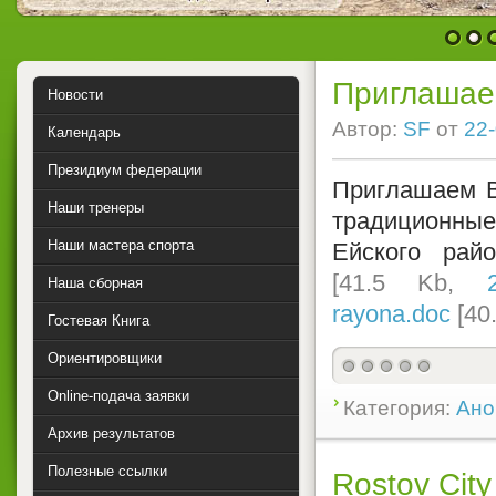
1
2
Приглашае
Новости
Автор:
SF
от
22-
Календарь
Президиум федерации
Приглашаем В
Наши тренеры
традиционные
Наши мастера спорта
Ейского ра
[41.5 Kb,
Наша сборная
rayona.doc
[40
Гостевая Книга
Ориентировщики
Online-подача заявки
Категория:
Ано
Архив результатов
Полезные ссылки
Rostov City 