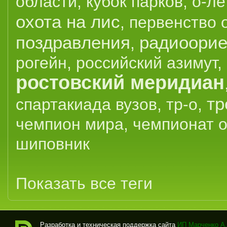
области
,
кубок парков
,
о-ле
охота на лис
,
первенство 
поздравления
радиоорие
,
рогейн
,
российский азимут
,
ростовский меридиан
тр
спартакиада вузов
,
тр-о
,
чемпион мира
,
чемпионат 
шиповник
Показать все теги
Разработка и техническая поддержка сайта
ИП Марченко А.