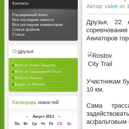
Контакты
Автор:
valek
от
Расширенный поиск
Все последние новости
Друзья, 22 
Все последние комментарии
соревнования R
Список файлов
Статьи
Авиаторов гор
О
-друзья
Фото от Игоря Тищенко
Фото от Гаркушиной Ольги
Фото от Ильича
Участникам бу
Видео от Ильича
10 км.
Календарь
новостей
Сама трасс
задействова
«
Август 2013
»
асфальтовым 
Пн
Вт
Ср
Чт
Пт
Сб
Вс