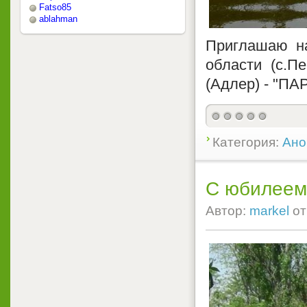
Fatso85
ablahman
Приглашаю на
области (с.П
(Адлер) - "ПА
Категория:
Ано
С юбилеем 
Автор:
markel
о