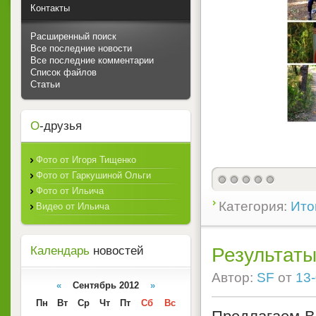
Контакты
Расширенный поиск
Все последние новости
Все последние комментарии
Список файлов
Статьи
О
-друзья
Фото от Игоря Тищенко
Фото от Гаркушиной Ольги
Фото от Ильича
Категория:
Ито
Видео от Ильича
Результат
Календарь
новостей
Автор:
SF
от
13-
«
Сентябрь 2012
»
Пн
Вт
Ср
Чт
Пт
Сб
Вс