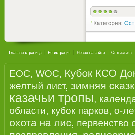
Категория:
Ост
Главная страница
Регистрация
Новое на сайте
Статистика
Кубок КСО До
EOC
,
WOC
,
зимняя сказ
желтый лист
,
казачьи тропы
,
календ
области
,
кубок парков
,
о-ле
охота на лис
,
первенство 
поздравления
радиоорие