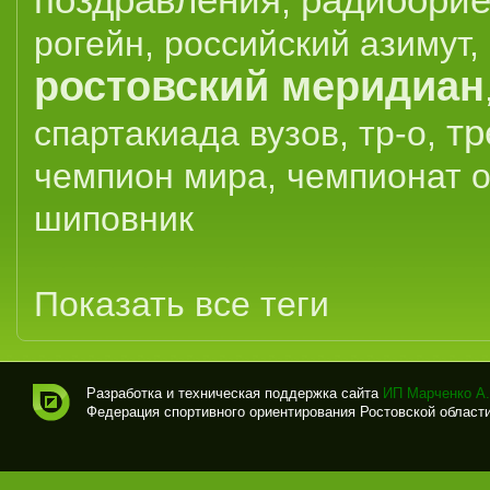
,
рогейн
,
российский азимут
,
ростовский меридиан
тр
спартакиада вузов
,
тр-о
,
чемпион мира
,
чемпионат 
шиповник
Показать все теги
Разработка и техническая поддержка сайта
ИП Марченко А.
Федерация спортивного ориентирования Ростовской области (
Спо
рти
вно