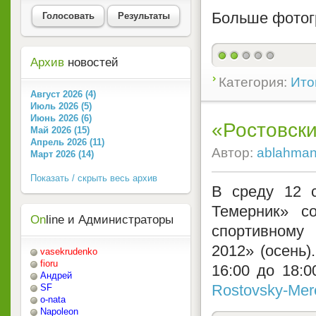
Больше фото
Голосовать
Результаты
Архив
новостей
Категория:
Ито
Август 2026 (4)
Июль 2026 (5)
Июнь 2026 (6)
«Ростовски
Май 2026 (15)
Апрель 2026 (11)
Автор:
ablahma
Март 2026 (14)
Показать / скрыть весь архив
В среду 12 с
Темерник» с
On
line и Администраторы
спортивному
2012» (осень)
vasekrudenko
fioru
16:00 до 18:
Андрей
Rostovsky-Mer
SF
o-nata
Napoleon