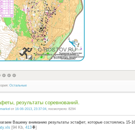
гория:
Остальные
феты, результаты соревнований.
markel
от
16-06-2013, 23:37:04
, посмотрело: 8294
агаем Вашему вниманию результаты эстафет, которые состоялись 15-1
aty.xls
[94 Kb,
413
🡇]