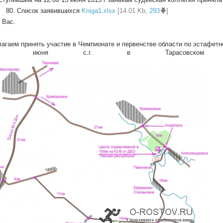
 80. Список заявившихся
Kniga1.xlsx
[14.01 Kb,
293
🡇]
 Вас.
агаем принять участие в Чемпионате и первенстве области по эстафет
-16 июня с.г. в Тарасовском р