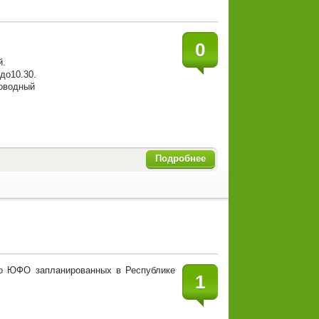
0
й.
 до10.30.
ловодный
Подробнее
во ЮФО запланированных в Республике
1