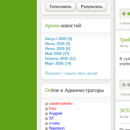
Голосовать
Результаты
Кате
Архив
новостей
Август 2026 (4)
Трей
Июль 2026 (5)
Автор:
Июнь 2026 (6)
Май 2026 (15)
Апрель 2026 (11)
В суб
Март 2026 (14)
клубе
Показать / скрыть весь архив
On
line и Администраторы
Кате
vasekrudenko
fioru
ЭСТ
Андрей
Автор:
SF
o-nata
Napoleon
По по