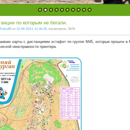
1
2
3
4
5
6
7
8
9
10
анции по которым не бегали.
Fatso85
от
22-06-2013, 21:40:35
, посмотрело: 3978
иваю карты с дистанциями эстафет по группе М45, которые прошли в К
ческой неисправности принтера.