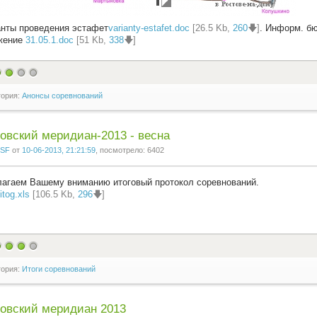
нты проведения эстафет
varianty-estafet.doc
[26.5 Kb,
260
🡇]
. Информ. 
жение
31.05.1.doc
[51 Kb,
338
🡇]
гория:
Анонсы соревнований
овский меридиан-2013 - весна
SF
от
10-06-2013, 21:21:59
, посмотрело: 6402
агаем Вашему вниманию итоговый протокол соревнований.
itog.xls
[106.5 Kb,
296
🡇]
гория:
Итоги соревнований
овский меридиан 2013