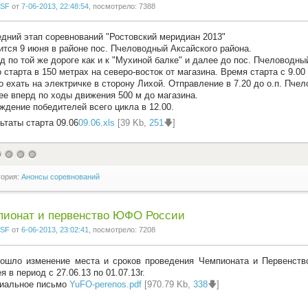
SF
от
7-06-2013, 22:48:54
, посмотрело: 7388
дний этап соревнований "Ростовский меридиан 2013"
ится 9 июня в районе пос. Пчеловодный Аксайского района.
д по той же дороге как и к "Мухиной балке" и далее до пос. Пчеловодны
 старта в 150 метрах на северо-восток от магазина. Время старта с 9.00
 ехать на электричке в сторону Лихой. Отправление в 7.20 до о.п. Пче
ее вперд по ходы движения 500 м до магазина.
ждение победителей всего цикла в 12.00.
ьтаты старта 09.06
09.06.xls
[39 Kb,
251
🡇]
гория:
Анонсы соревнований
пионат и первенство ЮФО России
SF
от
6-06-2013, 23:02:41
, посмотрело: 7208
ошло изменение места и сроков проведения Чемпионата и Первенст
я в период с 27.06.13 по 01.07.13г.
иальное письмо
YuFO-perenos.pdf
[970.79 Kb,
338
🡇]