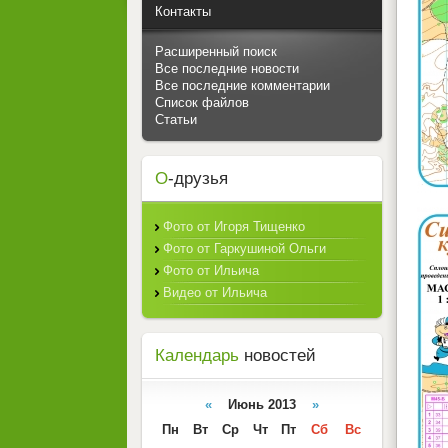
Контакты
Расширенный поиск
Все последние новости
Все последние комментарии
Список файлов
Статьи
О
-друзья
Фото от Игоря Тищенко
Фото от Гаркушиной Ольги
Фото от Ильича
Видео от Ильича
Календарь
новостей
«
Июнь 2013
»
Пн
Вт
Ср
Чт
Пт
Сб
Вс