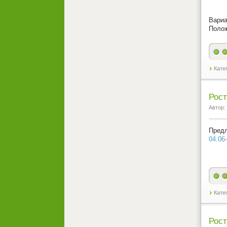
Вариа
Поло
Кате
Рост
Автор:
Предл
04.06-
Кате
Рост