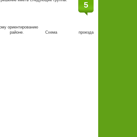
5
ному ориентированию
айоне. Схема проезда