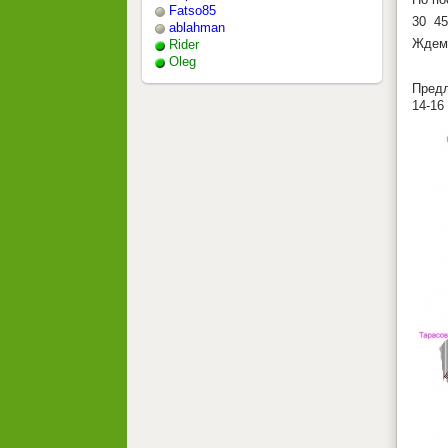
Fatso85
30 45
ablahman
Ждем
Rider
Oleg
Предл
14