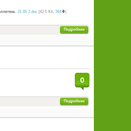
бюллетень
31.05.2.doc
[42.5 Kb,
364
🡇]
Подробнее
0
Подробнее