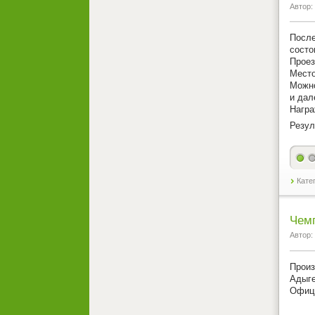
Автор:
После
состо
Проез
Место
Можно
и дал
Награ
Резул
Кате
Чем
Автор:
Произ
Адыге
Офиц