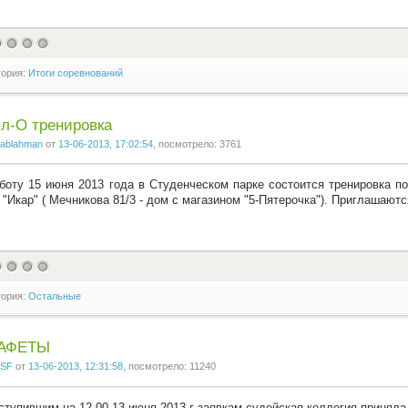
гория:
Итоги соревнований
л-О тренировка
ablahman
от
13-06-2013, 17:02:54
, посмотрело: 3761
боту 15 июня 2013 года в Студенческом парке состоится тренировка по
 "Икар" ( Мечникова 81/3 - дом с магазином "5-Пятерочка"). Приглашаю
гория:
Остальные
АФЕТЫ
SF
от
13-06-2013, 12:31:58
, посмотрело: 11240
ступившим на 12.00 13 июня 2013 г заявкам судейская коллегия принял