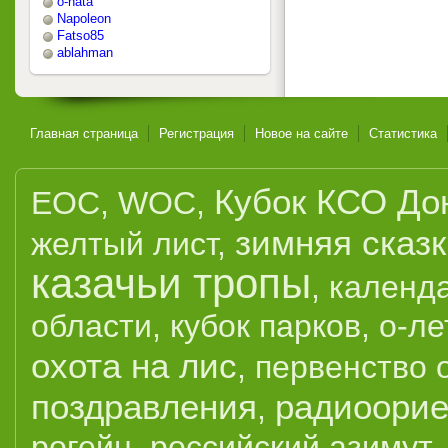
o-nata
Napoleon
Fatso85
ablahman
Главная страница
Регистрация
Новое на сайте
Статистика
Кубок КСО До
EOC
,
WOC
,
зимняя сказ
желтый лист
,
казачьи тропы
,
календ
области
,
кубок парков
,
о-ле
охота на лис
,
первенство 
поздравления
радиоорие
,
рогейн
,
российский азимут
,