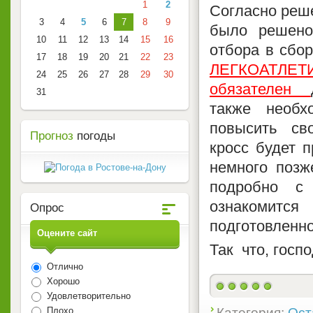
1
2
Согласно реш
3
4
5
6
7
8
9
было решено
10
11
12
13
14
15
16
отбора в сбо
17
18
19
20
21
22
23
ЛЕГКОАТЛЕТ
24
25
26
27
28
29
30
обязателен
31
также необх
повысить сво
Прогноз
погоды
кросс будет п
немного позж
подробно с
ознакомитс
Опрос
подготовленн
Оцените сайт
Так что, госп
Отлично
Хорошо
Удовлетворительно
Категория:
Ост
Плохо