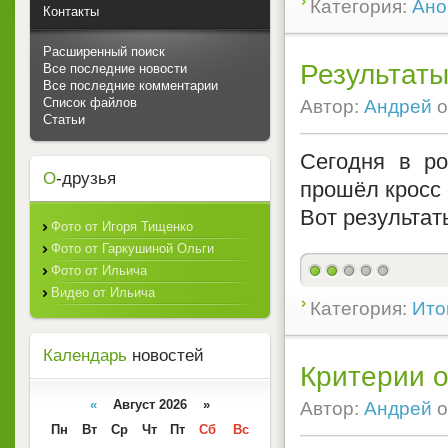
Категория:
Ано
Контакты
Расширенный поиск
Результаты
Все последние новости
Все последние комментарии
Список файлов
Автор:
Андрей
о
Статьи
Сегодня в р
О
-друзья
прошёл кросс
Вот результа
Фото от Игоря Тищенко
Фото от Гаркушиной Ольги
Фото от Ильича
Видео от Ильича
Категория:
Ито
Календарь
новостей
Критерии 
«
Август 2026 »
Автор:
Андрей
о
Пн
Вт
Ср
Чт
Пт
Сб
Вс