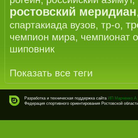
ростовский меридиан
тр
спартакиада вузов
,
тр-о
,
чемпион мира
,
чемпионат 
шиповник
Показать все теги
Разработка и техническая поддержка сайта
ИП Марченко А.
Федерация спортивного ориентирования Ростовской области (
Спо
рти
вно
е
ори