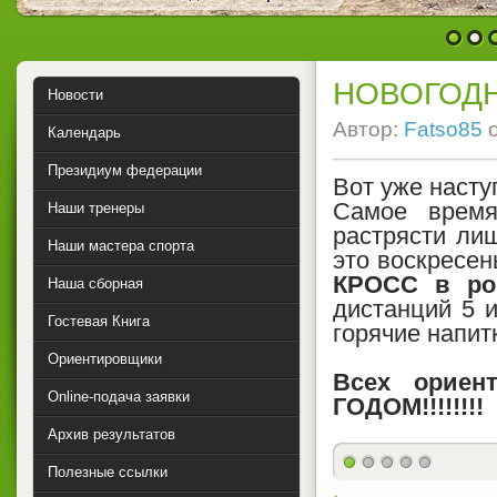
1
2
НОВОГОД
Новости
Автор:
Fatso85
Календарь
Президиум федерации
Вот уже насту
Самое время
Наши тренеры
растрясти ли
Наши мастера спорта
это воскресен
КРОСС в р
Наша сборная
дистанций 5 и
Гостевая Книга
горячие напитк
Ориентировщики
Всех ориен
Online-подача заявки
ГОДОМ!!!!!!!!
Архив результатов
Полезные ссылки