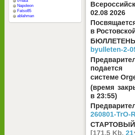
o-nata
Всероссийск
Napoleon
Fatso85
02.08 2026
ablahman
Посвящается
в Ростовско
БЮЛЛЕТЕН
byulleten-2-0
Предварите
пода
системе
Org
(время закр
в 23:55)
Предварител
260801-TrO-
СТАРТОВЫЙ
[171.5 Kb,
21