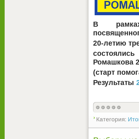
В рамках
посвященно
20-летию тр
состоялис
Ромашкова 2
(старт помо
Результаты
Категория:
Ито