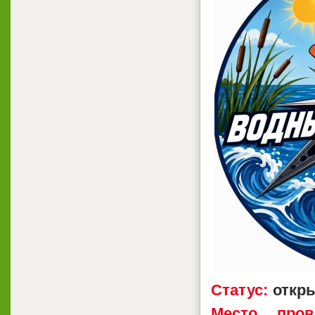
Статус:
откры
Место пров