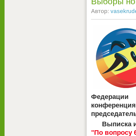
Выборы но
Автор:
vasekrud
Федераци
конференц
председател
Выписка из о
"По вопросу 6