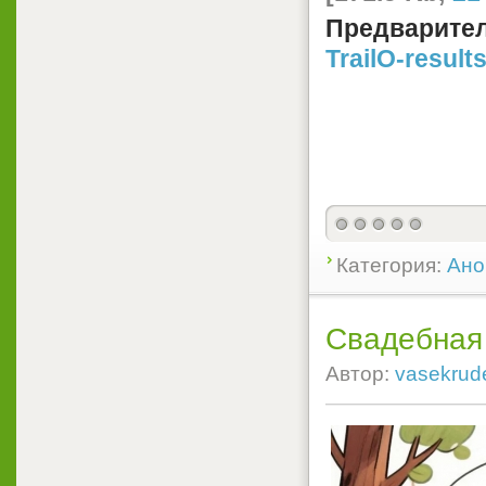
Предварител
TrailO-result
Категория:
Ано
Свадебная
Автор:
vasekrud