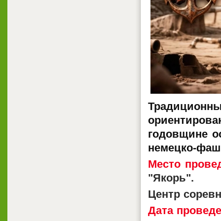
Традицион
ориентиров
годовщине о
немецко-фаш
Место прове
"Якорь".
Центр сорев
Дата проведе