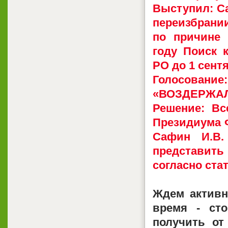
Выступил: Са
переизбрани
по причине 
году Поиск 
РО до 1 сентя
Голосован
«ВОЗДЕРЖАЛО
Решение: Вс
Президиума Ф
Сафин И.В.
представить
согласно ста
Ждем активн
время - сто
получить от