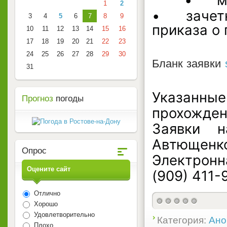
	
1
2
•	зачетной классификационной книжки либо 
3
4
5
6
7
8
9
приказа о 
10
11
12
13
14
15
16
17
18
19
20
21
22
23
24
25
26
27
28
29
30
Бланк заявки
31
Указанн
Прогноз
погоды
прохожден
Заявки н
Автющенко
Опрос
Электрон
Оцените сайт
(909) 411-
Отлично
Хорошо
Удовлетворительно
Категория:
Ано
Плохо