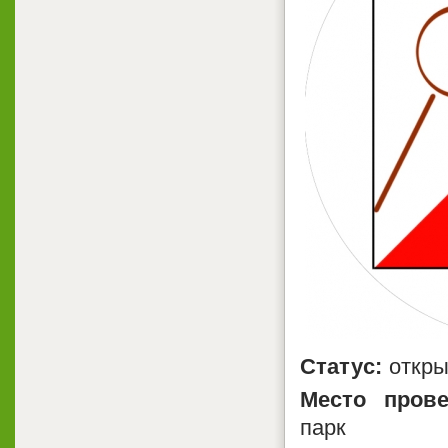
Статуc:
откр
Место прове
парк