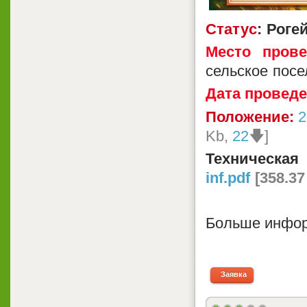
Статуc
:
Роге
Место прове
сельское посе
Дата провед
Положение:
2
Kb,
22
🡇]
Техническ
inf.pdf
[358.37
Больше инфор
в гр
Заявка