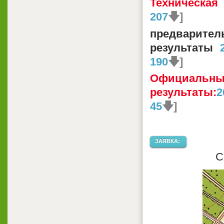
Техническа
207
🡇]
предварител
результаты
190
🡇]
Официальны
результаты:
2
45
🡇]
ЗАЯВКА:
С