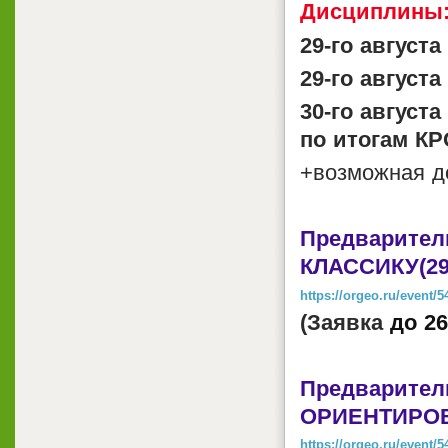
Дисциплины
29-го август
29-го авгус
30-го авгус
по итогам К
+возможная д
Предвари
КЛАССИКУ(29
https://orgeo.ru/event/5
(Заявка
до
26
Предвари
ОРИЕНТИРОВА
https://orgeo.ru/event/5