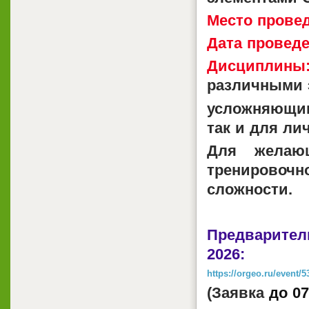
Место прове
Дата проведе
Дисциплины
различными 
усложняющим 
так и для ли
Для желающ
тренировоч
сложности.
Предварите
2026:
https://orgeo.ru/event/5
(Заявка
до 0