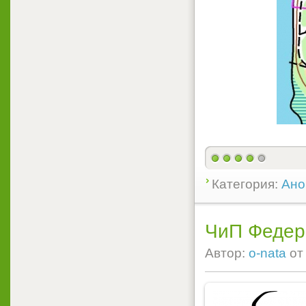
Категория:
Ано
ЧиП Федер
Автор:
o-nata
о