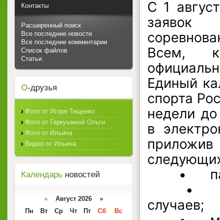
С 1 авгус
Контакты
заявок 
Расширенный поиск
соревнован
Все последние новости
Все последние комментарии
Всем, к
Список файлов
Статьи
официаль
Единый ка
О
-друзья
спорта Рос
недели до
Фото от Игоря Тищенко
Фото от Гаркушиной Ольги
в электро
Фото от Ильича
приложив
Видео от Ильича
следующих
	•	паспорта;

Календарь
новостей
	•	страхового полиса от несчастных 
«
Август 2026 »
случаев;

Пн
Вт
Ср
Чт
Пт
Сб
Вс