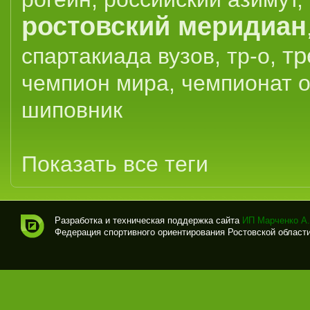
ростовский меридиан
тр
спартакиада вузов
,
тр-о
,
чемпион мира
,
чемпионат 
шиповник
Показать все теги
Разработка и техническая поддержка сайта
ИП Марченко А.
Федерация спортивного ориентирования Ростовской области (
Спо
рти
вно
е
ори