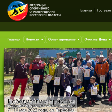
Главная
Гостевая
Спортивное
За п
ориентирование в Ростове-
на-Дону
Главная
Новости
Ориентирование
О-жизнь Дона