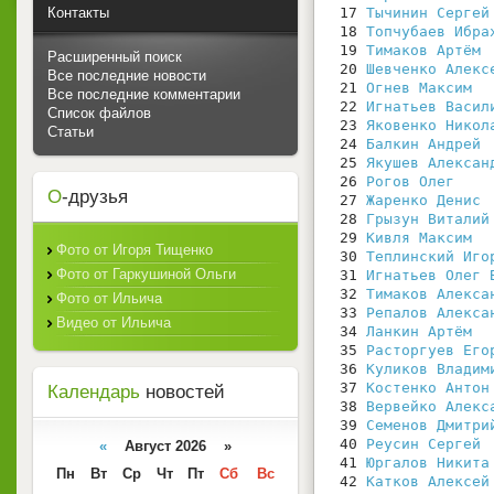
Контакты
 17 
Тычинин Сергей
 18 
Топчубаев Ибра
 19 
Тимаков Артём
Расширенный поиск
 20 
Шевченко Алекс
Все последние новости
 21 
Огнев Максим
Все последние комментарии
 22 
Игнатьев Васил
Список файлов
 23 
Яковенко Никол
Статьи
 24 
Балкин Андрей
 25 
Якушев Алексан
 26 
Рогов Олег
О
-друзья
 27 
Жаренко Денис
 28 
Грызун Виталий
 29 
Кивля Максим
Фото от Игоря Тищенко
 30 
Теплинский Иго
Фото от Гаркушиной Ольги
 31 
Игнатьев Олег 
 32 
Тимаков Алекса
Фото от Ильича
 33 
Репалов Алекса
Видео от Ильича
 34 
Ланкин Артём
 35 
Расторгуев Его
 36 
Куликов Владим
 37 
Костенко Антон
Календарь
новостей
 38 
Вервейко Алекс
 39 
Семенов Дмитри
 40 
Реусин Сергей
«
Август 2026 »
 41 
Юргалов Никита
Пн
Вт
Ср
Чт
Пт
Сб
Вс
 42 
Катков Алексей