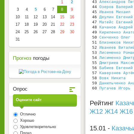
 43 
Александров Пе
1
2
 44 
Озеров Валерий
3
4
5
6
7
8
9
 45 
Иванов Михаил
10
11
12
13
14
15
16
 46 
Деулин Евгений
 47 
Матейс Евгений
17
18
19
20
21
22
23
 48 
Качанов Андрей
24
25
26
27
28
29
30
 49 
Кириленко Анат
 50 
Сенченко Олег
31
 51 
Близнюков Ники
 52 
Иванеев Витали
 53 
Лисеменко Рома
Прогноз
погоды
 54 
Лисименко Дмит
 55 
Дмитриев Макси
 56 
Бабиев Евгений
 57 
Каверзнев Артё
 58 
Вовк Никита
 59 
Данильченко Ан
 60 
Пугачев Игорь
Опрос
Оцените сайт
Рейтинг
Казач
Ж12
Ж14
Ж16
Отлично
Хорошо
15.01 -
Казачьи
Удовлетворительно
Плохо