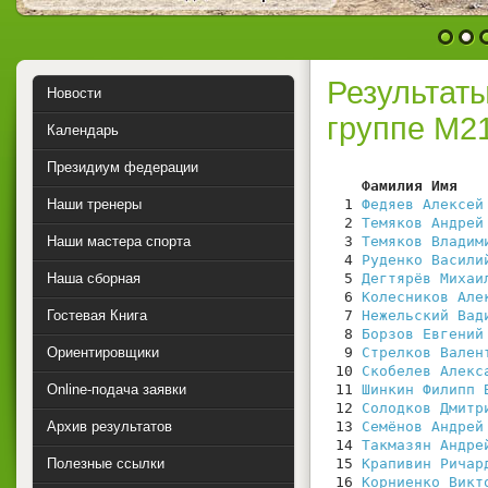
1
2
Результаты
Новости
группе М2
Календарь
Президиум федерации
    Фамилия Имя   
Наши тренеры
  1 
Федяев Алексей
  2 
Темяков Андрей
Наши мастера спорта
  3 
Темяков Владим
  4 
Руденко Васили
Наша сборная
  5 
Дегтярёв Михаи
  6 
Колесников Але
Гостевая Книга
  7 
Нежельский Вад
  8 
Борзов Евгений
Ориентировщики
  9 
Стрелков Вален
 10 
Скобелев Алекс
Online-подача заявки
 11 
Шинкин Филипп 
 12 
Солодков Дмитр
Архив результатов
 13 
Семёнов Андрей
 14 
Такмазян Андре
Полезные ссылки
 15 
Крапивин Ричар
 16 
Корниенко Викт