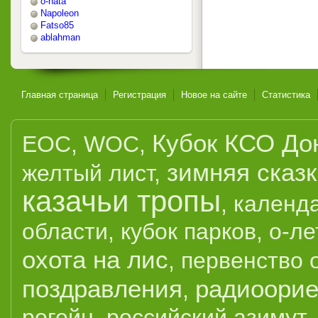
o-nata
Napoleon
Fatso85
ablahman
Главная страница
Регистрация
Новое на сайте
Статистика
Кубок КСО До
EOC
,
WOC
,
зимняя сказ
желтый лист
,
казачьи тропы
,
календ
области
,
кубок парков
,
о-ле
охота на лис
,
первенство 
поздравления
радиоорие
,
рогейн
,
российский азимут
,