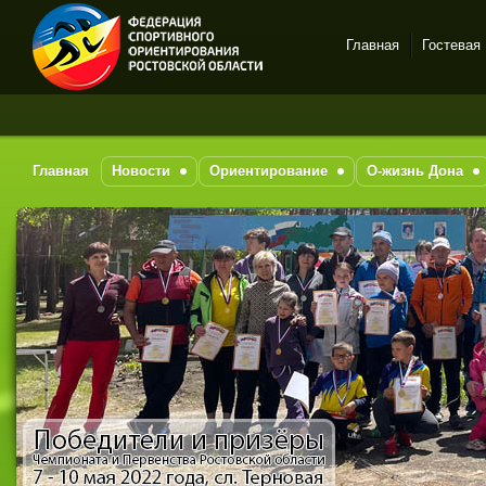
Главная
Гостевая
Спортивное
За
ориентирование в Ростове-
на-Дону
Главная
Новости
Ориентирование
О-жизнь Дона