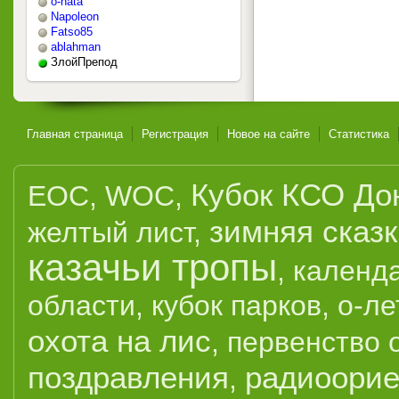
o-nata
Napoleon
Fatso85
ablahman
ЗлойПрепод
Главная страница
Регистрация
Новое на сайте
Статистика
Кубок КСО До
EOC
,
WOC
,
зимняя сказ
желтый лист
,
казачьи тропы
,
календ
области
,
кубок парков
,
о-ле
охота на лис
,
первенство 
поздравления
радиоорие
,