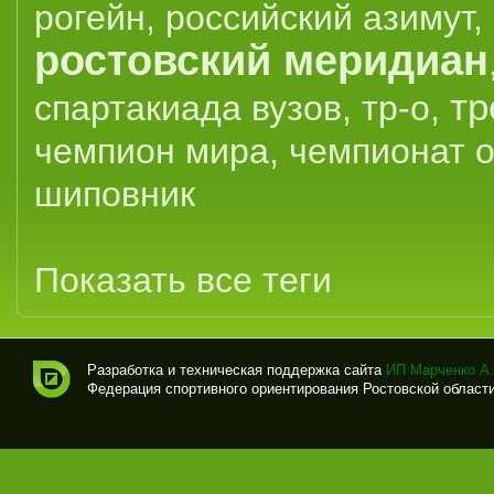
рогейн
,
российский азимут
,
ростовский меридиан
тр
спартакиада вузов
,
тр-о
,
чемпион мира
,
чемпионат 
шиповник
Показать все теги
Разработка и техническая поддержка сайта
ИП Марченко А.
Федерация спортивного ориентирования Ростовской области (
Спо
рти
вно
е