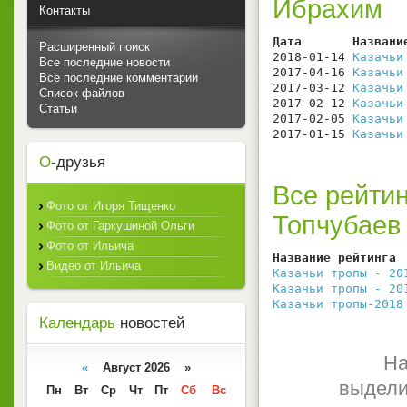
Ибрахим
Контакты
Дата       Названи
Расширенный поиск
2018-01-14 
Казачьи
Все последние новости
2017-04-16 
Казачьи
Все последние комментарии
2017-03-12 
Казачьи
Список файлов
2017-02-12 
Казачьи
Статьи
2017-02-05 
Казачьи
2017-01-15 
Казачьи
О
-друзья
Все рейтин
Фото от Игоря Тищенко
Топчубаев
Фото от Гаркушиной Ольги
Фото от Ильича
Название рейтинга 
Видео от Ильича
Казачьи тропы - 20
Казачьи тропы - 20
Казачьи тропы-2018
Календарь
новостей
На
«
Август 2026 »
выдели
Пн
Вт
Ср
Чт
Пт
Сб
Вс