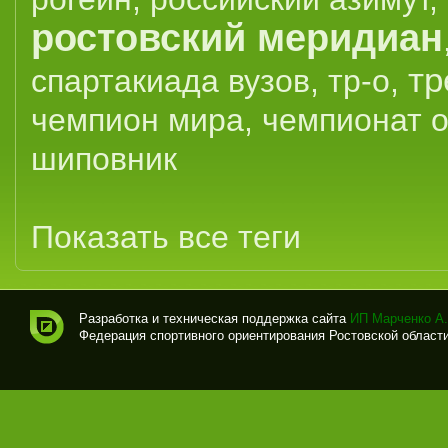
ростовский меридиан
тр
спартакиада вузов
,
тр-о
,
чемпион мира
,
чемпионат 
шиповник
Показать все теги
Разработка и техническая поддержка сайта
ИП Марченко А.
Федерация спортивного ориентирования Ростовской области (
Спо
рти
вно
е
ори