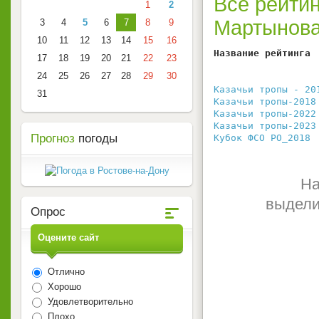
Все рейтин
1
2
Мартынова
3
4
5
6
7
8
9
10
11
12
13
14
15
16
Название рейтинга 
17
18
19
20
21
22
23
                  
24
25
26
27
28
29
30
                  
Казачьи тропы - 20
31
Казачьи тропы-2018
Казачьи тропы-2022
Казачьи тропы-2023
Прогноз
погоды
Кубок ФСО РО_2018
 
На
выдели
Опрос
Оцените сайт
Отлично
Хорошо
Удовлетворительно
Плохо