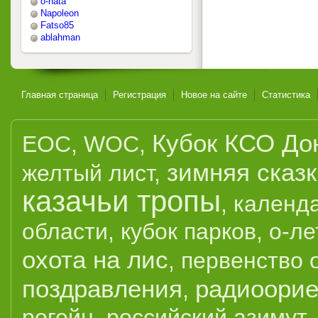
o-nata
Napoleon
Fatso85
ablahman
Главная страница
Регистрация
Новое на сайте
Статистика
Кубок КСО До
EOC
,
WOC
,
зимняя сказ
желтый лист
,
казачьи тропы
,
календ
области
,
кубок парков
,
о-ле
охота на лис
,
первенство 
поздравления
радиоорие
,
рогейн
,
российский азимут
,