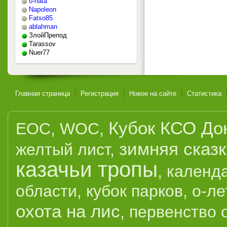
o-nata
Napoleon
Fatso85
ablahman
ЗлойПрепод
Tarassov
Nuer77
Главная страница
Регистрация
Новое на сайте
Статистика
Кубок КСО До
EOC
,
WOC
,
зимняя сказ
желтый лист
,
казачьи тропы
,
календ
области
,
кубок парков
,
о-ле
охота на лис
,
первенство 