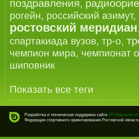
поздравления
радиоорие
,
рогейн
,
российский азимут
,
ростовский меридиан
тр
спартакиада вузов
,
тр-о
,
чемпион мира
,
чемпионат 
шиповник
Показать все теги
Разработка и техническая поддержка сайта
ИП Марченко А.
Федерация спортивного ориентирования Ростовской области (
Спо
рти
вно