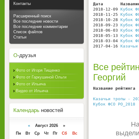
Контакты
Дата       Названи
2018-12-09 
Кубок Ф
2018-11-25 
Кубок Ф
Расширенный поиск
2018-10-28 
Кубок Ф
Все последние новости
2018-09-23 
Кубок Ф
Все последние комментарии
2018-06-03 
Кубок Ф
Список файлов
2018-05-13 
Кубок Ф
Статьи
2018-03-04 
Кубок Ф
2017-04-16 
Казачьи
О
-друзья
Все рейтин
Фото от Игоря Тищенко
Георгий
Фото от Гаркушиной Ольги
Фото от Ильича
Название рейтинга 
Видео от Ильича
                  
Казачьи тропы - 20
Кубок ФСО РО_2018
 
Календарь
новостей
На
«
Август 2026 »
выдели
Пн
Вт
Ср
Чт
Пт
Сб
Вс