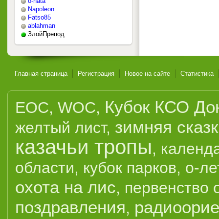
o-nata
Napoleon
Fatso85
ablahman
ЗлойПрепод
Главная страница
Регистрация
Новое на сайте
Статистика
Кубок КСО До
EOC
,
WOC
,
зимняя сказ
желтый лист
,
казачьи тропы
,
календ
области
,
кубок парков
,
о-ле
охота на лис
,
первенство 
поздравления
радиоорие
,