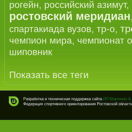
рогейн
,
российский азимут
,
ростовский меридиан
тр
спартакиада вузов
,
тр-о
,
чемпион мира
,
чемпионат 
шиповник
Показать все теги
Разработка и техническая поддержка сайта
ИП Марченко А.
Федерация спортивного ориентирования Ростовской области (
Спо
рти
вно
е