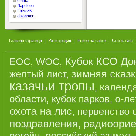
o-nata
Napoleon
Fatso85
ablahman
Главная страница
Регистрация
Новое на сайте
Статистика
Кубок КСО До
EOC
,
WOC
,
зимняя сказ
желтый лист
,
казачьи тропы
,
календ
области
,
кубок парков
,
о-ле
охота на лис
,
первенство 
поздравления
радиоорие
,
рогейн
,
российский азимут
,