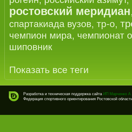
ростовский меридиан
тр
спартакиада вузов
,
тр-о
,
чемпион мира
,
чемпионат 
шиповник
Показать все теги
Разработка и техническая поддержка сайта
ИП Марченко А.
Федерация спортивного ориентирования Ростовской области (
Спо
рти
вно
е
ори