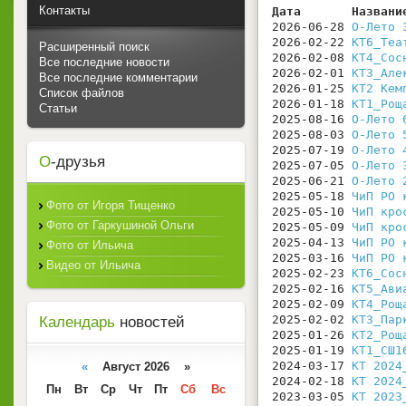
Контакты
Дата       Названи
2026-06-28 
О-Лето 
2026-02-22 
КТ6_Теа
Расширенный поиск
2026-02-08 
КТ4_Сос
Все последние новости
2026-02-01 
КТ3_Але
Все последние комментарии
2026-01-25 
КТ2 Кем
Список файлов
2026-01-18 
КТ1_Рощ
Статьи
2025-08-16 
О-Лето 
2025-08-03 
О-Лето 
2025-07-19 
О-Лето 
О
-друзья
2025-07-05 
О-Лето 
2025-06-21 
О-Лето 
2025-05-18 
ЧиП РО 
Фото от Игоря Тищенко
2025-05-10 
ЧиП кро
Фото от Гаркушиной Ольги
2025-05-09 
ЧиП кро
2025-04-13 
ЧиП РО 
Фото от Ильича
2025-03-16 
ЧиП РО 
Видео от Ильича
2025-02-23 
КТ6_Сос
2025-02-16 
КТ5_Ави
2025-02-09 
КТ4_Рощ
2025-02-02 
КТ3_Пар
Календарь
новостей
2025-01-26 
КТ2_Рощ
2025-01-19 
КТ1_СШ1
2024-03-17 
КТ 2024
«
Август 2026 »
2024-02-18 
КТ 2024
Пн
Вт
Ср
Чт
Пт
Сб
Вс
2023-03-05 
КТ 2023