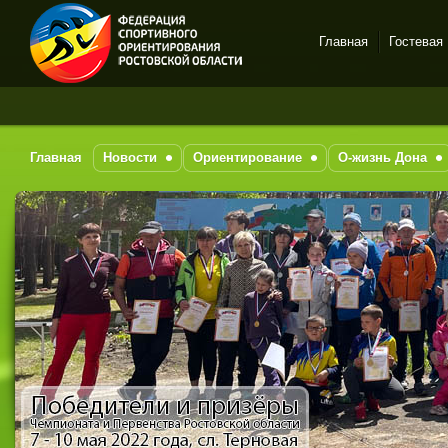
Главная
Гостевая
Спортивное
За
ориентирование в Ростове-
на-Дону
Главная
Новости
Ориентирование
О-жизнь Дона