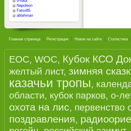
o-nata
Napoleon
Fatso85
ablahman
Главная страница
Регистрация
Новое на сайте
Статистика
Кубок КСО До
EOC
,
WOC
,
зимняя сказ
желтый лист
,
казачьи тропы
,
календ
области
,
кубок парков
,
о-ле
охота на лис
,
первенство 
поздравления
радиоорие
,
рогейн
,
российский азимут
,