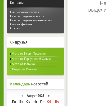
На
Контакты
выдели
Расширенный поиск
Все последние новости
Все последние комментарии
Список файлов
Статьи
О
-друзья
Фото от Игоря Тищенко
Фото от Гаркушиной Ольги
Фото от Ильича
Видео от Ильича
Календарь
новостей
«
Август 2026 »
Пн
Вт
Ср
Чт
Пт
Сб
Вс