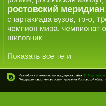
ростовский меридиан
тр
спартакиада вузов
,
тр-о
,
чемпион мира
,
чемпионат 
шиповник
Показать все теги
Разработка и техническая поддержка сайта
ИП Марченко А.
Федерация спортивного ориентирования Ростовской области (
Спо
рти
вно
е
ори