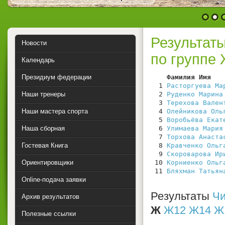
1
2
Результат
Новости
по группе
Календарь
Президиум федерации
    Фамилия Имя   
  1 
Расторгуева Ма
Наши тренеры
  2 
Руденко Марина
  3 
Терехова Вален
Наши мастера спорта
  4 
Олейникова Оль
  5 
Воробьёва Екат
Наша сборная
  6 
Улимаева Мария
  7 
Торхова Анаста
Гостевая Книга
  8 
Кравченко Ольг
  9 
Скороварова Ир
Ориентировщики
 10 
Корниенко Ольг
 11 
Бляхман Татьян
Online-подача заявки
Результаты
Чи
Архив результатов
Ж
Ж12
Ж14
Ж
Полезные ссылки