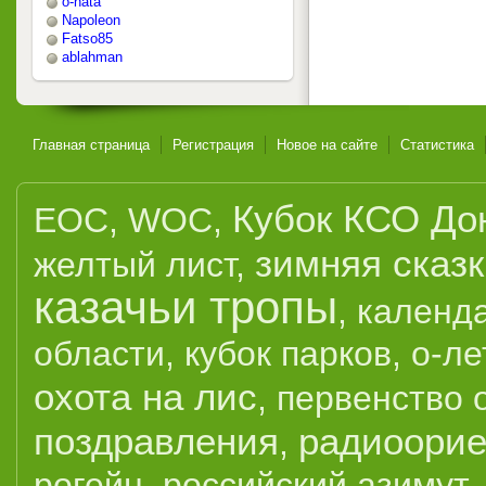
o-nata
Napoleon
Fatso85
ablahman
Главная страница
Регистрация
Новое на сайте
Статистика
Кубок КСО До
EOC
,
WOC
,
зимняя сказ
желтый лист
,
казачьи тропы
,
календ
области
,
кубок парков
,
о-ле
охота на лис
,
первенство 
поздравления
радиоорие
,
рогейн
,
российский азимут
,