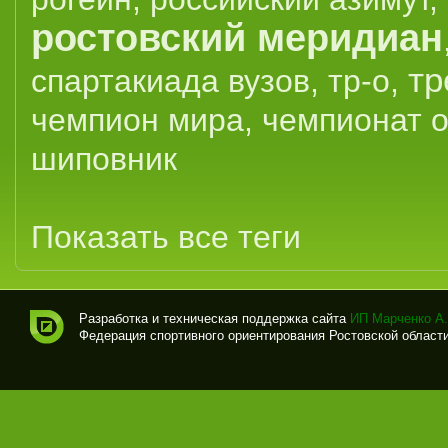
ростовский меридиан
тр
спартакиада вузов
,
тр-о
,
чемпион мира
,
чемпионат 
шиповник
Показать все теги
Разработка и техническая поддержка сайта
ИП Марченко А.
Федерация спортивного ориентирования Ростовской области (
Спо
рти
вно
е
ори