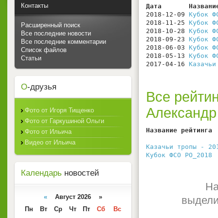
Контакты
Дата       Названи
2018-12-09 
Кубок Ф
2018-11-25 
Кубок Ф
Расширенный поиск
2018-10-28 
Кубок Ф
Все последние новости
2018-09-23 
Кубок Ф
Все последние комментарии
2018-06-03 
Кубок Ф
Список файлов
2018-05-13 
Кубок Ф
Статьи
2017-04-16 
Казачьи
О
-друзья
Все рейтин
Александр
Фото от Игоря Тищенко
Фото от Гаркушиной Ольги
Название рейтинга 
Фото от Ильича
                  
Видео от Ильича
Казачьи тропы - 20
Кубок ФСО РО_2018
 
Календарь
новостей
На
«
Август 2026 »
выдели
Пн
Вт
Ср
Чт
Пт
Сб
Вс