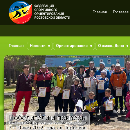
Главная
Гостевая
Спортивное
За
ориентирование в Ростове-
на-Дону
Главная
Новости
Ориентирование
О-жизнь Дона