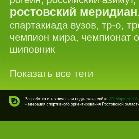
ростовский меридиан
тр
спартакиада вузов
,
тр-о
,
чемпион мира
,
чемпионат 
шиповник
Показать все теги
Разработка и техническая поддержка сайта
ИП Марченко А.
Федерация спортивного ориентирования Ростовской области (
Спо
рти
вно
е
ори