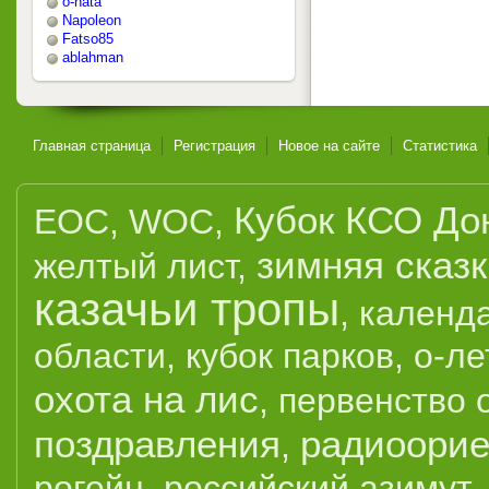
o-nata
Napoleon
Fatso85
ablahman
Главная страница
Регистрация
Новое на сайте
Статистика
Кубок КСО До
EOC
,
WOC
,
зимняя сказ
желтый лист
,
казачьи тропы
,
календ
области
,
кубок парков
,
о-ле
охота на лис
,
первенство 
поздравления
радиоорие
,
рогейн
,
российский азимут
,