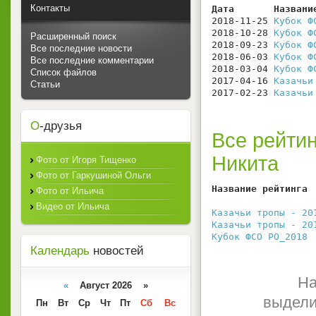
Контакты
Дата       Названи
2018-11-25 
Кубок Ф
2018-10-28 
Кубок Ф
Расширенный поиск
2018-09-23 
Кубок Ф
Все последние новости
2018-06-03 
Кубок Ф
Все последние комментарии
2018-03-04 
Кубок Ф
Список файлов
2017-04-16 
Казачьи
Статьи
2017-02-23 
Казачьи
О
-друзья
Все рейтин
Никита
Фото от Игоря Тищенко
Фото от Гаркушиной Ольги
Название рейтинга 
Фото от Ильича
                  
Видео от Ильича
Казачьи тропы - 20
Казачьи тропы - 20
Кубок ФСО РО_2018
 
Календарь
новостей
На
«
Август 2026 »
выдели
Пн
Вт
Ср
Чт
Пт
Сб
Вс