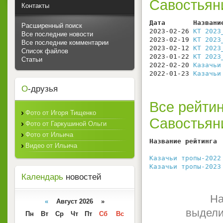
Савостьян
Контакты
Дата       Названи
Расширенный поиск
2023-02-26 
КТ 2023
Все последние новости
2023-02-19 
КТ 2023
Все последние комментарии
2023-02-12 
КТ 2023
Список файлов
2023-01-22 
КТ 2023
Статьи
2022-02-20 
Казачьи
2022-01-23 
Казачьи
О
-друзья
Все рейтин
Фото от Игоря Тищенко
Савостьян
Фото от Гаркушиной Ольги
Фото от Ильича
Название рейтинга 
Видео от Ильича
                  
Казачьи тропы-2022
Казачьи тропы-2023
Календарь
новостей
На
«
Август 2026 »
выдели
Пн
Вт
Ср
Чт
Пт
Сб
Вс