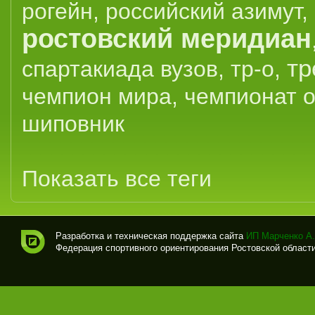
рогейн
,
российский азимут
,
ростовский меридиан
тр
спартакиада вузов
,
тр-о
,
чемпион мира
,
чемпионат 
шиповник
Показать все теги
Разработка и техническая поддержка сайта
ИП Марченко А.
Федерация спортивного ориентирования Ростовской области (
Спо
рти
вно
е