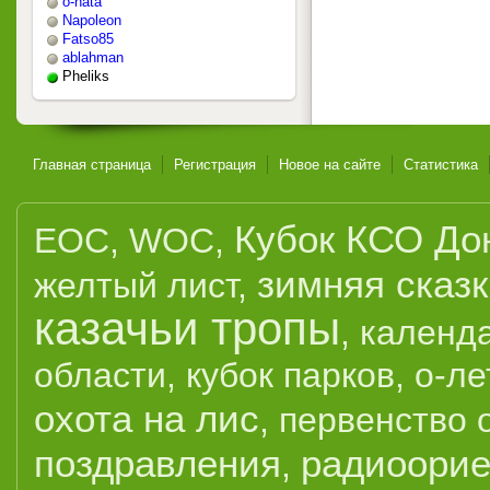
o-nata
Napoleon
Fatso85
ablahman
Pheliks
Главная страница
Регистрация
Новое на сайте
Статистика
Кубок КСО До
EOC
,
WOC
,
зимняя сказ
желтый лист
,
казачьи тропы
,
календ
области
,
кубок парков
,
о-ле
охота на лис
,
первенство 
поздравления
радиоорие
,