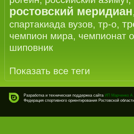
ростовский меридиан
тр
спартакиада вузов
,
тр-о
,
чемпион мира
,
чемпионат 
шиповник
Показать все теги
Разработка и техническая поддержка сайта
ИП Марченко А.
Федерация спортивного ориентирования Ростовской области (
Спо
рти
вно
е
ори