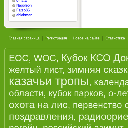
o-nata
Napoleon
Fatso85
ablahman
Главная страница
Регистрация
Новое на сайте
Статистика
Кубок КСО До
EOC
,
WOC
,
зимняя сказ
желтый лист
,
казачьи тропы
,
календ
области
,
кубок парков
,
о-ле
охота на лис
,
первенство 
поздравления
радиоорие
,
рогейн
,
российский азимут
,