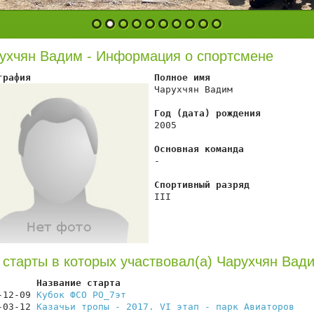
1
2
3
4
5
6
7
8
9
10
ухчян Вадим - Информация о спортсмене
графия                      Полное имя
 Чарухчян Вадим

Год (дата) рождения
 2005

Основная команда
 -

Спортивный разряд
 III

 старты в которых участвовал(а) Чарухчян Вад
       Название старта                                  
-12-09 
Кубок ФСО РО_7эт
                                 
-03-12 
Казачьи тропы - 2017. VI этап - парк Авиаторов
   