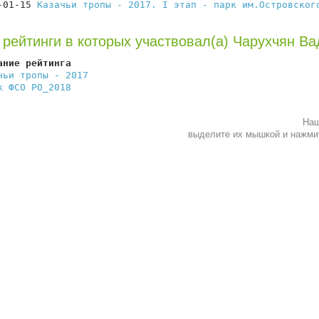
-01-15 
Казачьи тропы - 2017. I этап - парк им.Островског
 рейтинги в которых участвовал(а) Чарухчян В
ание рейтинга                                           
чьи тропы - 2017
                                        
к ФСО РО_2018
                                           
Наш
выделите их мышкой и нажм