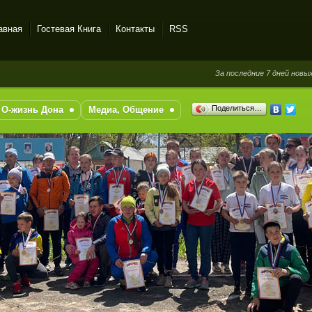
авная
Гостевая Книга
Контакты
RSS
За последние 7 дней новых сообще
Поделиться…
О-жизнь Дона
Медиа, Общение