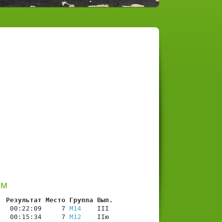
им
  Результат Место Группа Вып.
   00:22:09     7 
М14
    III

   00:15:34     7 
М12
    IIю
