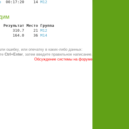
о
  00:17:20    14 
М12
адим
  Результат Место Группа
      310.7    21 
М12
      164.0    36 
М14
ли ошибку, или опечатку в каких-либо данных:
ите
Ctrl+Enter
, затем введите правильное написание.
Обсуждение системы на форуме