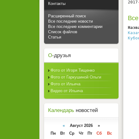
2017
Контакты
Расширенный поиск
Все
Все последние новости
Все последние комментарии
Назв
Список файлов
Каза
Статьи
Кубо
О
-друзья
Фото от Игоря Тищенко
Фото от Гаркушиной Ольги
Фото от Ильича
Видео от Ильича
Календарь
новостей
«
Август 2026 »
Пн
Вт
Ср
Чт
Пт
Сб
Вс