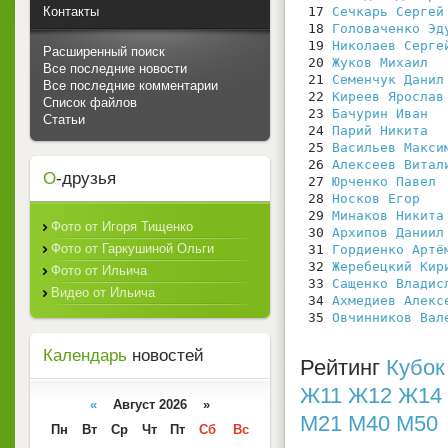
Контакты
 17 
Сечкарь Сергей
 18 
Головаченко Эд
 19 
Николаев Серге
Расширенный поиск
 20 
Жуков Михаил
Все последние новости
 21 
Семенчук Данил
Все последние комментарии
 22 
Киреев Ярослав
Список файлов
 23 
Бачурин Иван
Статьи
 24 
Парий Никита
 25 
Васильев Макси
 26 
Алексеев Витал
О
-друзья
 27 
Юрченко Павел
 28 
Носков Егор
 29 
Минаков Никита
Фото от Игоря Тищенко
 30 
Архипов Даниил
Фото от Гаркушиной Ольги
 31 
Гордиенко Артё
 32 
Жеребецкий Кир
Фото от Ильича
 33 
Сащенко Владис
Видео от Ильича
 34 
Ахмедиев Алекс
 35 
Овчинников Вал
Календарь
новостей
Рейтинг
Кубо
Ж11
Ж12
Ж14
«
Август 2026 »
М21
М40
М50
Пн
Вт
Ср
Чт
Пт
Сб
Вс