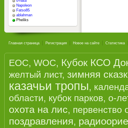
o-nata
Napoleon
Fatso85
ablahman
Pheliks
Главная страница
Регистрация
Новое на сайте
Статистика
Кубок КСО До
EOC
,
WOC
,
зимняя сказ
желтый лист
,
казачьи тропы
,
календ
области
,
кубок парков
,
о-ле
охота на лис
,
первенство 
поздравления
радиоорие
,