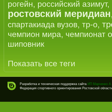
рогейн
,
российский азимут
,
ростовский меридиан
тр
спартакиада вузов
,
тр-о
,
чемпион мира
,
чемпионат 
шиповник
Показать все теги
Разработка и техническая поддержка сайта
ИП Марченко А.
Федерация спортивного ориентирования Ростовской области (
Спо
рти
вно
е