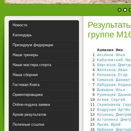
1
2
Результат
Новости
группе М1
Календарь
Президиум федерации
    Фамилия Имя   
Наши тренеры
  1 
Аксёнов Илья
  2 
Кабачевский Яр
Наши мастера спорта
  3 
Вергизов Дмитр
  4 
Желязков Иван
Наша сборная
  5 
Репников Егор
  6 
Симаков Даниил
Гостевая Книга
  7 
Лабурцев Родио
  8 
Давыдов Илья
Ориентировщики
  9 
Румянцев Дании
 10 
Агеев Сергей
Online-подача заявки
 11 
Скрипников Сер
 12 
Бодрухин Артём
Архив результатов
 13 
Козинец Дмитри
 14 
Астапенко Дмит
Полезные ссылки
 15 
Лысюк Юрий
 16 
Лебедев Дмитри