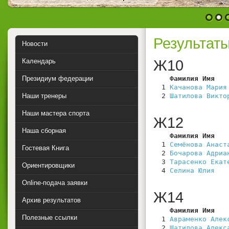
1
2
Результат
Новости
Календарь
Ж10
Президиум федерации
    Фамилия Имя   
  1 
Качанова Мария
Наши тренеры
  2 
Шатилова Викто
Наши мастера спорта
Ж12
Наша сборная
    Фамилия Имя   
  1 
Семёнова Анаст
Гостевая Книга
  2 
Бочарова Адриа
  3 
Тарасенко Екат
Ориентировщики
  4 
Селина Юлия
   
Online-подача заявки
Ж14
Архив результатов
    Фамилия Имя   
Полезные ссылки
  1 
Авраменко Алек
  2 
Шатилова Алекс