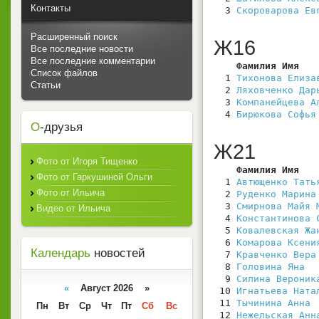
Контакты
  3 
Скороварова Ев
Расширенный поиск
Ж16
Все последние новости
Все последние комментарии
    Фамилия Имя   
Список файлов
  1 
Тихонова Елиза
Статьи
  2 
Ляховченко Дар
  3 
Компанейцева А
  4 
Бирюкова Софья
О
-друзья
Ж21
Фото от Игоря Тищенко
    Фамилия Имя   
Фото от Гаркушиной Ольги
  1 
Автющенко Тать
Фото от Ильича
  2 
Руденко Марина
  3 
Смирнова Майя 
Видео от Ильича
  4 
Константинова 
  5 
Ковалевская Жа
  6 
Комарова Ксени
Календарь
новостей
  7 
Кравченко Вера
  8 
Головина Яна
  
  9 
Силина Вероник
«
Август 2026 »
 10 
Игнатьева Ната
 11 
Тычинина Анна
 
Пн
Вт
Ср
Чт
Пт
Сб
Вс
 12 
Нежельская Анн