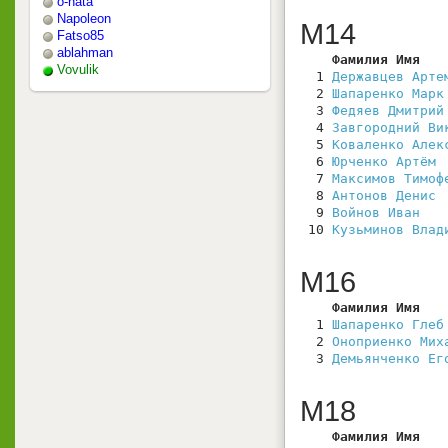
o-nata
Napoleon
М14
Fatso85
ablahman
    Фамилия Имя   
Vovulik
  1 
Державцев Арте
  2 
Шапаренко Марк
  3 
Федяев Дмитрий
  4 
Завгородний Ви
  5 
Коваленко Алек
  6 
Юрченко Артём
 
  7 
Максимов Тимоф
  8 
Антонов Денис
 
  9 
Войнов Иван
   
 10 
Кузьминов Влад
М16
    Фамилия Имя   
  1 
Шапаренко Глеб
  2 
Оноприенко Мих
  3 
Демьянченко Ег
М18
    Фамилия Имя   