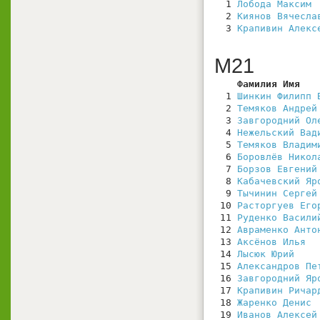
  1 
Лобода Максим
 
  2 
Киянов Вячесла
  3 
Крапивин Алекс
М21
    Фамилия Имя   
  1 
Шинкин Филипп 
  2 
Темяков Андрей
  3 
Завгородний Ол
  4 
Нежельский Вад
  5 
Темяков Владим
  6 
Боровлёв Никол
  7 
Борзов Евгений
  8 
Кабачевский Яр
  9 
Тычинин Сергей
 10 
Расторгуев Его
 11 
Руденко Васили
 12 
Авраменко Анто
 13 
Аксёнов Илья
  
 14 
Лысюк Юрий
    
 15 
Александров Пе
 16 
Завгородний Яр
 17 
Крапивин Ричар
 18 
Жаренко Денис
 
 19 
Иванов Алексей