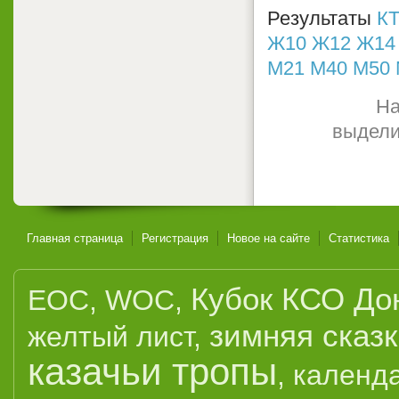
Результаты
КТ
Ж10
Ж12
Ж14
М21
М40
М50
На
выдели
Главная страница
Регистрация
Новое на сайте
Статистика
Кубок КСО До
EOC
,
WOC
,
зимняя сказ
желтый лист
,
казачьи тропы
,
календ