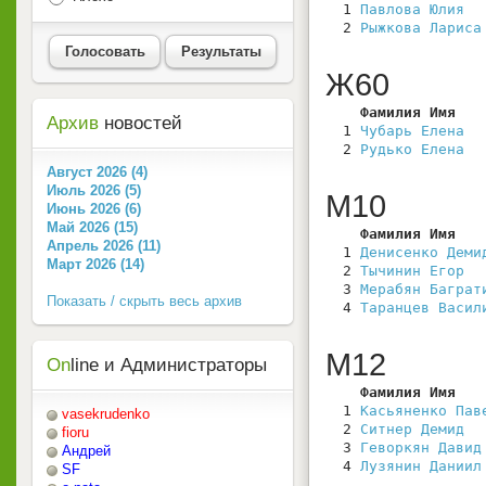
  1 
Павлова Юлия
  
  2 
Рыжкова Лариса
Голосовать
Результаты
Ж60
    Фамилия Имя   
Архив
новостей
  1 
Чубарь Елена
  
  2 
Рудько Елена
  
Август 2026 (4)
Июль 2026 (5)
М10
Июнь 2026 (6)
Май 2026 (15)
    Фамилия Имя   
Апрель 2026 (11)
  1 
Денисенко Деми
Март 2026 (14)
  2 
Тычинин Егор
  
  3 
Мерабян Баграт
Показать / скрыть весь архив
  4 
Таранцев Васил
М12
On
line и Администраторы
    Фамилия Имя   
  1 
Касьяненко Пав
vasekrudenko
  2 
Ситнер Демид
  
fioru
  3 
Геворкян Давид
Андрей
  4 
Лузянин Даниил
SF