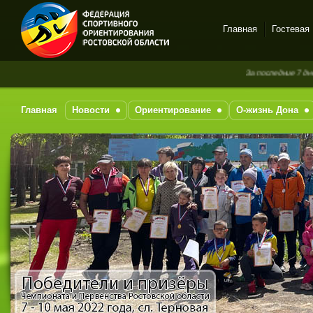
Главная
Гостевая
Спортивное
За последние 7 дней новых 
ориентирование в Ростове-
на-Дону
Главная
Новости
Ориентирование
О-жизнь Дона