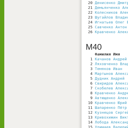
 20 
Денисенко Дмит
 21 
Демьянченко Ал
 22 
Колесников Але
 23 
Шугайлов Влади
 24 
Игнатьев Олег 
 25 
Савченко Антон
 26 
Кравченко Алек
М40
    Фамилия Имя   
  1 
Качанов Андрей
  2 
Ляховченко Вла
  3 
Темяков Иван
  
  4 
Мартынов Алекс
  5 
Дудник Андрей
 
  6 
Свиридов Алекс
  7 
Скобелев Алекс
  8 
Кравченко Андр
  9 
Автющенко Алек
 10 
Кравченко Юрий
 11 
Шапаренко Пётр
 12 
Кузнецов Серге
 13 
Кривохижин Вик
 14 
Лобода Алексан
 15 
Улимаев Валери