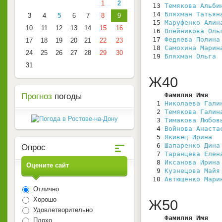
1
2
 13 
Темякова Альби
 14 
Бляхман Татьян
3
4
5
6
7
8
9
 15 
Маруфенко Алин
10
11
12
13
14
15
16
 16 
Олейникова Оль
 17 
Федяева Полина
17
18
19
20
21
22
23
 18 
Самохина Марин
24
25
26
27
28
29
30
 19 
Бляхман Ольга
 
31
Ж40
    Фамилия Имя   
Прогноз
погоды
  1 
Николаева Гали
  2 
Темякова Галин
  3 
Тимакова Любов
  4 
Войнова Анаста
  5 
Якивец Ирина
  
  6 
Шапаренко Дина
Опрос
  7 
Таранцева Елен
  8 
Иксанова Ирина
Оцените сайт
  9 
Кузнецова Майя
 10 
Автющенко Мари
Отлично
Хорошо
Ж50
Удовлетворительно
    Фамилия Имя   
Плохо