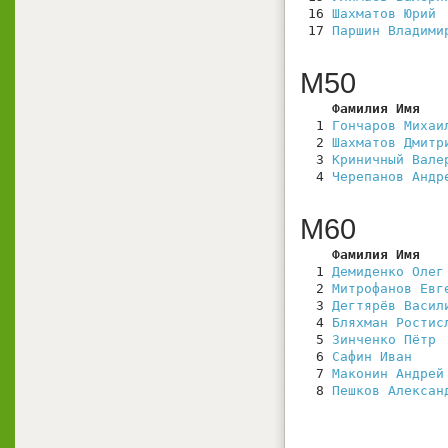
 16 
Шахматов Юрий
 
 17 
Паршин Владими
М50
    Фамилия Имя   
  1 
Гончаров Михаи
  2 
Шахматов Дмитр
  3 
Криничный Вале
  4 
Черепанов Андр
М60
    Фамилия Имя   
  1 
Демиденко Олег
  2 
Митрофанов Евг
  3 
Дегтярёв Васил
  4 
Бляхман Ростис
  5 
Зинченко Пётр
 
  6 
Сафин Иван
    
  7 
Маконин Андрей
  8 
Пешков Алексан