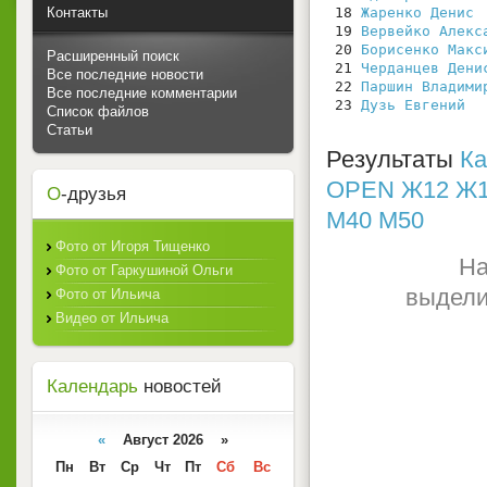
Контакты
 18 
Жаренко Денис
 
 19 
Вервейко Алекс
 20 
Борисенко Макс
Расширенный поиск
 21 
Черданцев Дени
Все последние новости
 22 
Паршин Владими
Все последние комментарии
 23 
Дузь Евгений
  
Список файлов
Статьи
Результаты
Ка
OPEN
Ж12
Ж
О
-друзья
М40
М50
Фото от Игоря Тищенко
На
Фото от Гаркушиной Ольги
выдели
Фото от Ильича
Видео от Ильича
Календарь
новостей
«
Август 2026 »
Пн
Вт
Ср
Чт
Пт
Сб
Вс