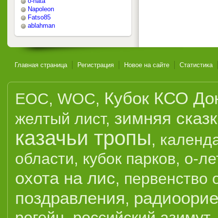
o-nata
Napoleon
Fatso85
ablahman
Главная страница
Регистрация
Новое на сайте
Статистика
Кубок КСО До
EOC
,
WOC
,
зимняя сказ
желтый лист
,
казачьи тропы
,
календ
области
,
кубок парков
,
о-ле
охота на лис
,
первенство 
поздравления
радиоорие
,
рогейн
,
российский азимут
,