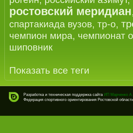
ростовский меридиан
тр
спартакиада вузов
,
тр-о
,
чемпион мира
,
чемпионат 
шиповник
Показать все теги
Разработка и техническая поддержка сайта
ИП Марченко А.
Федерация спортивного ориентирования Ростовской области (
Спо
рти
вно
е
ори