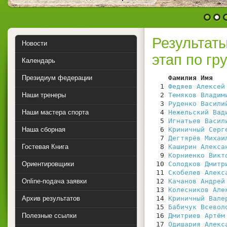
1
2
Результаты
Новости
этап по гр
Календарь
Президиум федерации
    Фамилия Имя   
  1 
Федяев Алексей
Наши тренеры
  2 
Темяков Владим
  3 
Руденко Васили
Наши мастера спорта
  4 
Нежельский Вад
  5 
Игнатьев Васил
Наша сборная
  6 
Криничный Серг
  7 
Дегтярёв Михаи
Гостевая Книга
  8 
Каширин Алекса
  9 
Корниенко Викт
Ориентировщики
 10 
Солодков Дмитр
 11 
Скобелев Алекс
Online-подача заявки
 12 
Качанов Андрей
 13 
Колесников Але
Архив результатов
 14 
Криничный Вале
 15 
Бабичук Всевол
Полезные ссылки
 16 
Дмитриев Артём
 17 
Одишария Алекс