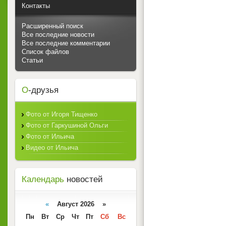
Контакты
Расширенный поиск
Все последние новости
Все последние комментарии
Список файлов
Статьи
О
-друзья
Фото от Игоря Тищенко
Фото от Гаркушиной Ольги
Фото от Ильича
Видео от Ильича
Календарь
новостей
«
Август 2026 »
Пн
Вт
Ср
Чт
Пт
Сб
Вс