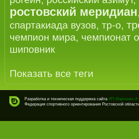
ростовский меридиан
тр
спартакиада вузов
,
тр-о
,
чемпион мира
,
чемпионат 
шиповник
Показать все теги
Разработка и техническая поддержка сайта
ИП Марченко А.
Федерация спортивного ориентирования Ростовской области (
Спо
рти
вно
е
ори