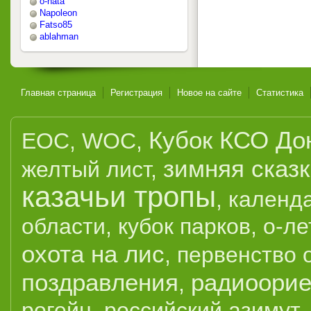
o-nata
Napoleon
Fatso85
ablahman
Главная страница
Регистрация
Новое на сайте
Статистика
Кубок КСО До
EOC
,
WOC
,
зимняя сказ
желтый лист
,
казачьи тропы
,
календ
области
,
кубок парков
,
о-ле
охота на лис
,
первенство 
поздравления
радиоорие
,
рогейн
,
российский азимут
,