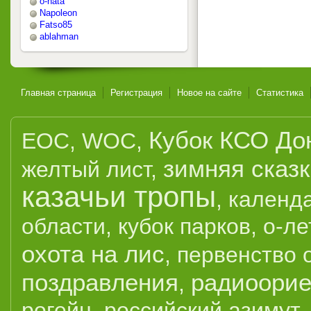
o-nata
Napoleon
Fatso85
ablahman
Главная страница
Регистрация
Новое на сайте
Статистика
Кубок КСО До
EOC
,
WOC
,
зимняя сказ
желтый лист
,
казачьи тропы
,
календ
области
,
кубок парков
,
о-ле
охота на лис
,
первенство 
поздравления
радиоорие
,
рогейн
,
российский азимут
,