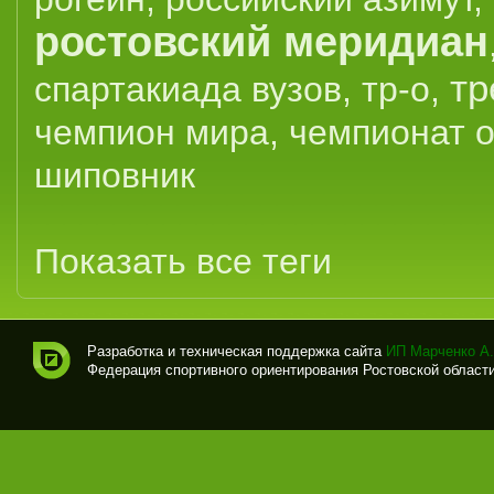
ростовский меридиан
тр
спартакиада вузов
,
тр-о
,
чемпион мира
,
чемпионат 
шиповник
Показать все теги
Разработка и техническая поддержка сайта
ИП Марченко А.
Федерация спортивного ориентирования Ростовской области (
Спо
рти
вно
е
ори