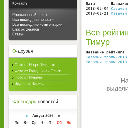
Контакты
Дата       Названи
2018-02-04 
Казачьи
2018-01-21 
Казачьи
Расширенный поиск
Все последние новости
Все последние комментарии
Список файлов
Все рейтин
Статьи
Тимур
О
-друзья
Название рейтинга 
Казачьи тропы-2018
Казачьи тропы-2018
Фото от Игоря Тищенко
Фото от Гаркушиной Ольги
Фото от Ильича
На
Видео от Ильича
выдели
Календарь
новостей
«
Август 2026 »
Пн
Вт
Ср
Чт
Пт
Сб
Вс