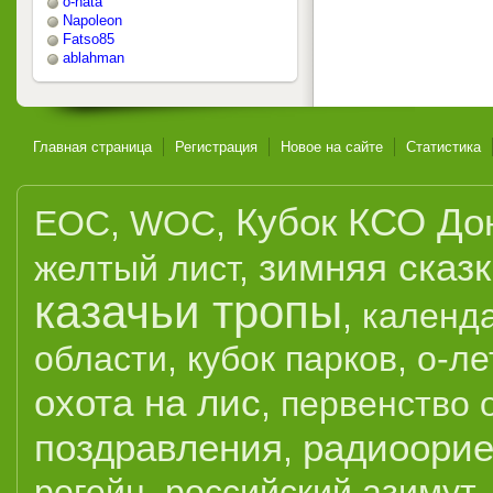
o-nata
Napoleon
Fatso85
ablahman
Главная страница
Регистрация
Новое на сайте
Статистика
Кубок КСО До
EOC
,
WOC
,
зимняя сказ
желтый лист
,
казачьи тропы
,
календ
области
,
кубок парков
,
о-ле
охота на лис
,
первенство 
поздравления
радиоорие
,
рогейн
,
российский азимут
,