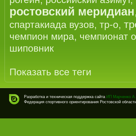
ростовский меридиан
тр
спартакиада вузов
,
тр-о
,
чемпион мира
,
чемпионат 
шиповник
Показать все теги
Разработка и техническая поддержка сайта
ИП Марченко А.
Федерация спортивного ориентирования Ростовской области (
Спо
рти
вно
е
ори