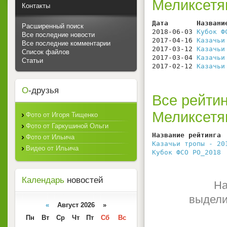
Меликсетя
Контакты
Дата       Названи
Расширенный поиск
2018-06-03 
Кубок Ф
Все последние новости
2017-04-16 
Казачьи
Все последние комментарии
2017-03-12 
Казачьи
Список файлов
2017-03-04 
Казачьи
Статьи
2017-02-12 
Казачьи
О
-друзья
Все рейтин
Меликсетя
Фото от Игоря Тищенко
Фото от Гаркушиной Ольги
Название рейтинга 
Фото от Ильича
Казачьи тропы - 20
Видео от Ильича
Кубок ФСО РО_2018
 
Календарь
новостей
На
выдели
«
Август 2026 »
Пн
Вт
Ср
Чт
Пт
Сб
Вс