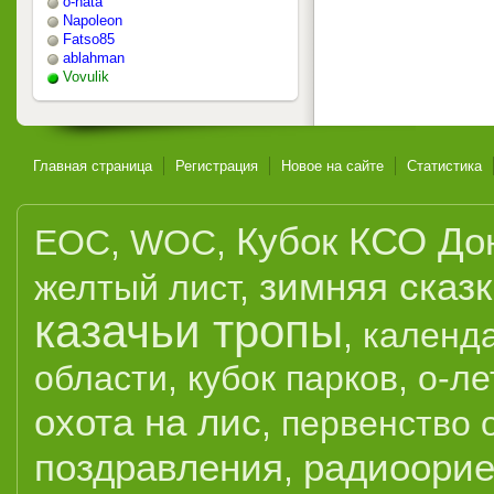
o-nata
Napoleon
Fatso85
ablahman
Vovulik
Главная страница
Регистрация
Новое на сайте
Статистика
Кубок КСО До
EOC
,
WOC
,
зимняя сказ
желтый лист
,
казачьи тропы
,
календ
области
,
кубок парков
,
о-ле
охота на лис
,
первенство 
поздравления
радиоорие
,