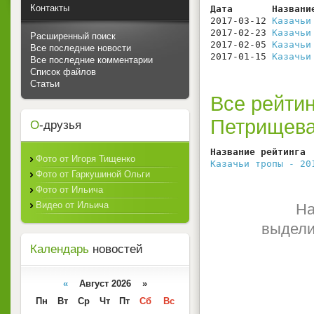
Контакты
Дата       Названи
2017-03-12 
Казачьи
2017-02-23 
Казачьи
Расширенный поиск
2017-02-05 
Казачьи
Все последние новости
2017-01-15 
Казачьи
Все последние комментарии
Список файлов
Статьи
Все рейтин
Петрищева
О
-друзья
Название рейтинга 
Фото от Игоря Тищенко
Казачьи тропы - 20
Фото от Гаркушиной Ольги
Фото от Ильича
Видео от Ильича
На
выдели
Календарь
новостей
«
Август 2026 »
Пн
Вт
Ср
Чт
Пт
Сб
Вс