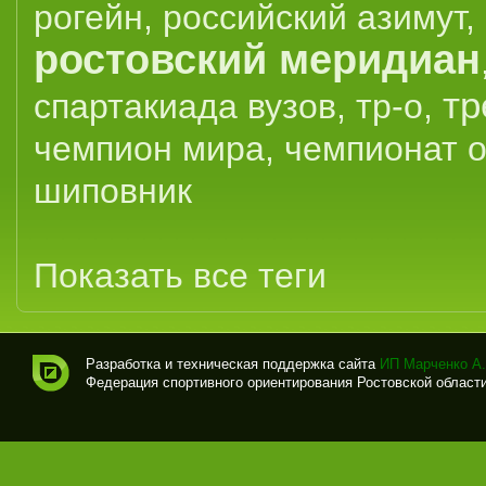
рогейн
,
российский азимут
,
ростовский меридиан
тр
спартакиада вузов
,
тр-о
,
чемпион мира
,
чемпионат 
шиповник
Показать все теги
Разработка и техническая поддержка сайта
ИП Марченко А.
Федерация спортивного ориентирования Ростовской области (
Спо
рти
вно
е