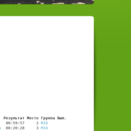
  Результат Место Группа Вып.
   00:59:57     2 
М16
о
  00:20:28     3 
М16