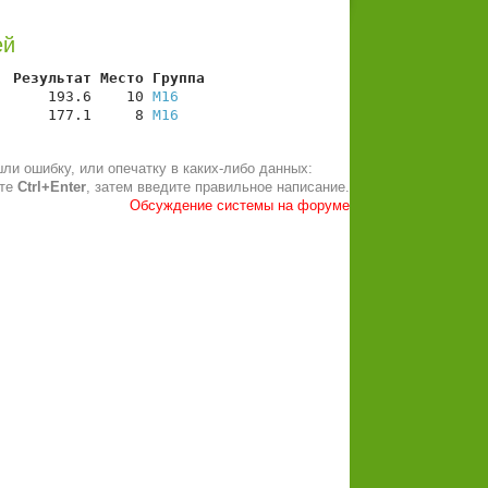
ей
  Результат Место Группа
      193.6    10 
М16
      177.1     8 
М16
ли ошибку, или опечатку в каких-либо данных:
ите
Ctrl+Enter
, затем введите правильное написание.
Обсуждение системы на форуме