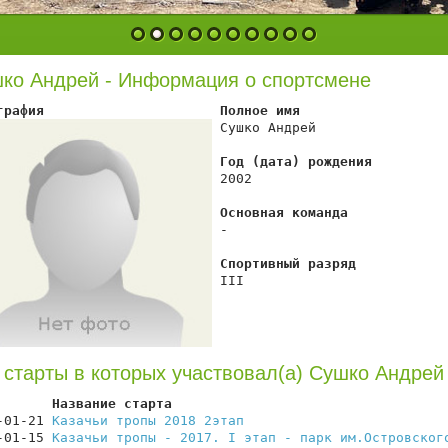
1
2
3
4
5
6
7
8
9
10
ко Андрей - Информация о спортсмене
графия                      Полное имя
 Сушко Андрей

Год (дата) рождения
 2002

Основная команда
 -

Спортивный разряд
 III

 старты в которых участвовал(а) Сушко Андрей
       Название старта                                  
-01-21 
Казачьи тропы 2018 2этап
                         
-01-15 
Казачьи тропы - 2017. I этап - парк им.Островског