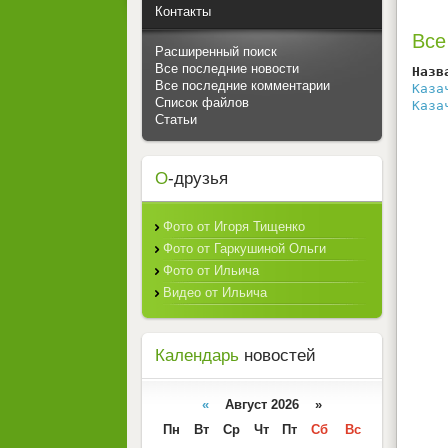
Контакты
Все
Расширенный поиск
Все последние новости
Назв
Все последние комментарии
Каза
Список файлов
Каза
Статьи
О
-друзья
Фото от Игоря Тищенко
Фото от Гаркушиной Ольги
Фото от Ильича
Видео от Ильича
Календарь
новостей
«
Август 2026 »
Пн
Вт
Ср
Чт
Пт
Сб
Вс