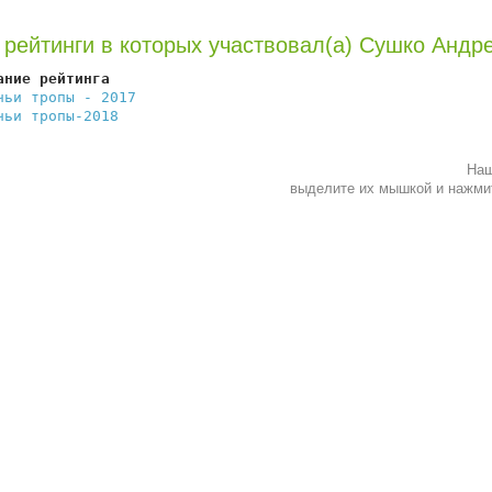
 рейтинги в которых участвовал(а) Сушко Андр
ание рейтинга                                           
чьи тропы - 2017
                                        
чьи тропы-2018
                                          
Наш
выделите их мышкой и нажм