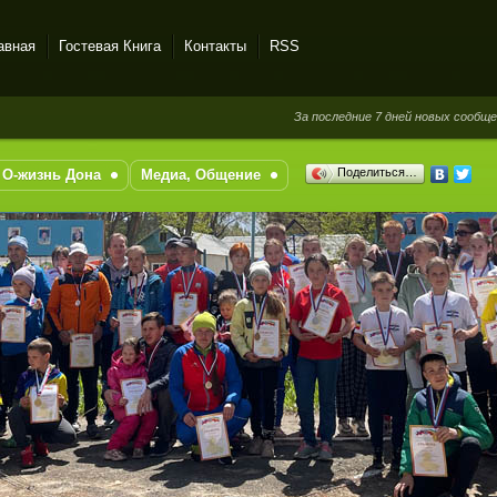
авная
Гостевая Книга
Контакты
RSS
За последние 7 дней новых сообщений в го
Поделиться…
О-жизнь Дона
Медиа, Общение