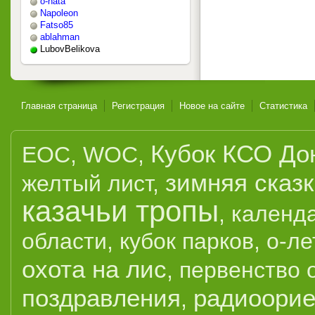
o-nata
Napoleon
Fatso85
ablahman
LubovBelikova
Главная страница
Регистрация
Новое на сайте
Статистика
Кубок КСО До
EOC
,
WOC
,
зимняя сказ
желтый лист
,
казачьи тропы
,
календ
области
,
кубок парков
,
о-ле
охота на лис
,
первенство 
поздравления
радиоорие
,