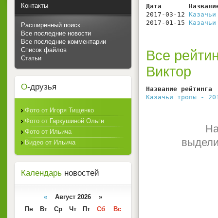
Контакты
Дата       Названи
2017-03-12 
Казачьи
2017-01-15 
Казачьи
Расширенный поиск
Все последние новости
Все последние комментарии
Список файлов
Все рейтин
Статьи
Виктор
О
-друзья
Название рейтинга 
Казачьи тропы - 20
Фото от Игоря Тищенко
Фото от Гаркушиной Ольги
На
Фото от Ильича
выдели
Видео от Ильича
Календарь
новостей
«
Август 2026 »
Пн
Вт
Ср
Чт
Пт
Сб
Вс