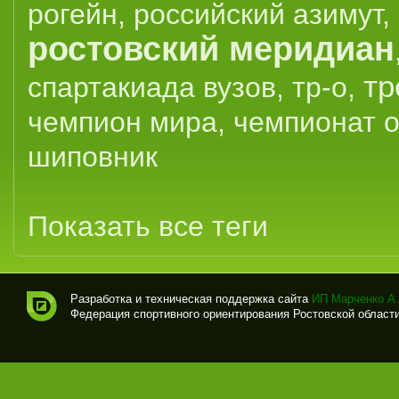
рогейн
,
российский азимут
,
ростовский меридиан
тр
спартакиада вузов
,
тр-о
,
чемпион мира
,
чемпионат 
шиповник
Показать все теги
Разработка и техническая поддержка сайта
ИП Марченко А.
Федерация спортивного ориентирования Ростовской области (
Спо
рти
вно
е