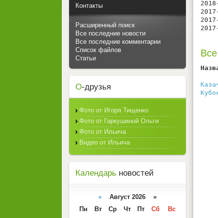
2018
Контакты
2017
2017
Расширенный поиск
2017
Все последние новости
Все последние комментарии
Список файлов
Все
Статьи
Назв
    
Каза
О
-друзья
Кубо
Фото от Игоря Тищенко
Фото от Гаркушиной Ольги
Фото от Ильича
Видео от Ильича
Календарь
новостей
«
Август 2026 »
Пн
Вт
Ср
Чт
Пт
Сб
Вс