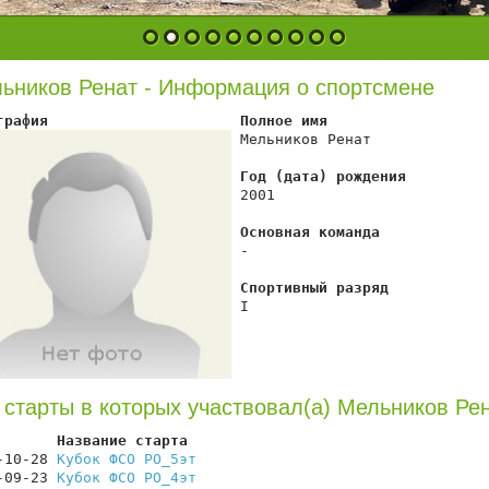
1
2
3
4
5
6
7
8
9
10
ьников Ренат - Информация о спортсмене
графия                      Полное имя
 Мельников Ренат

Год (дата) рождения
 2001

Основная команда
 -

Спортивный разряд
 I

 старты в которых участвовал(а) Мельников Ре
       Название старта                                  
-10-28 
Кубок ФСО РО_5эт
                                 
-09-23 
Кубок ФСО РО_4эт
                                 