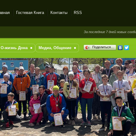
авная
Гостевая Книга
Контакты
RSS
За последние 7 дней новых сообщений в 
Поделиться…
О-жизнь Дона
Медиа, Общение