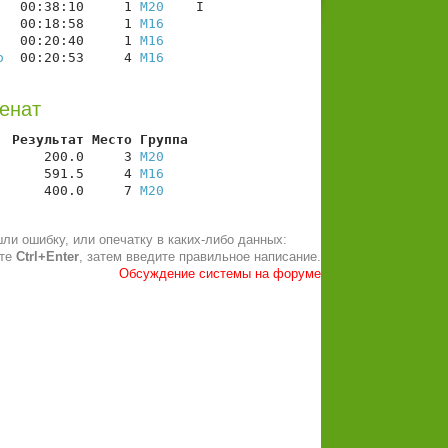
   00:38:10     1 
М20
    I

   00:18:58     1 
М16
   00:20:40     1 
М16
о
  00:20:53     4 
М16
Ренат
  Результат Место Группа
      200.0     3 
М20
      591.5     4 
М16
      400.0     7 
М20
ли ошибку, или опечатку в каких-либо данных:
ите
Ctrl+Enter
, затем введите правильное написание.
Обсуждение системы на форуме