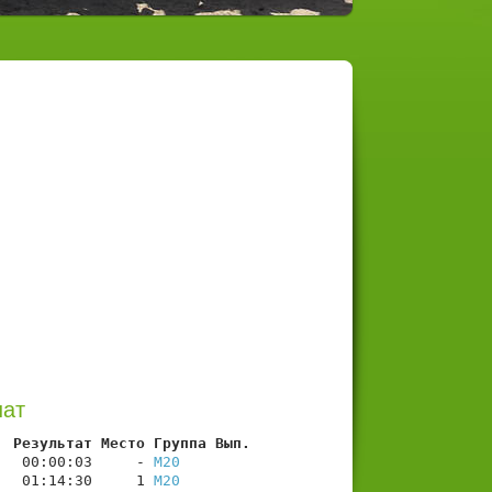
нат
  Результат Место Группа Вып.
   00:00:03     - 
М20
   01:14:30     1 
М20