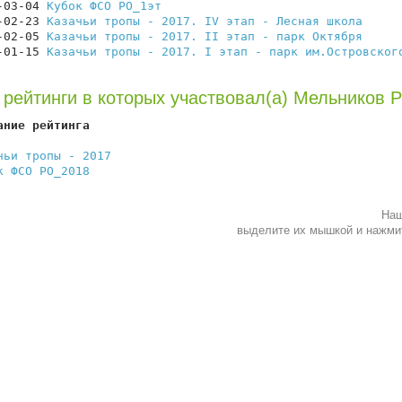
-03-04 
Кубок ФСО РО_1эт
                                 
-02-23 
Казачьи тропы - 2017. IV этап - Лесная школа
     
-02-05 
Казачьи тропы - 2017. II этап - парк Октября
     
-01-15 
Казачьи тропы - 2017. I этап - парк им.Островског
 рейтинги в которых участвовал(а) Мельников 
ание рейтинга                                           
                                                        
чьи тропы - 2017
                                        
к ФСО РО_2018
                                           
Наш
выделите их мышкой и нажм