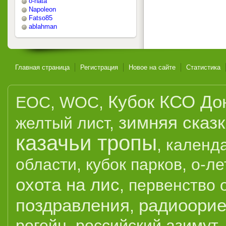
o-nata
Napoleon
Fatso85
ablahman
Главная страница
Регистрация
Новое на сайте
Статистика
Кубок КСО До
EOC
,
WOC
,
зимняя сказ
желтый лист
,
казачьи тропы
,
календ
области
,
кубок парков
,
о-ле
охота на лис
,
первенство 
поздравления
радиоорие
,
рогейн
,
российский азимут
,