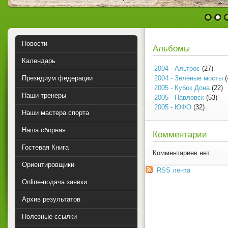
1
2
Новости
Альбомы
Календарь
2004 - Альтрос
(27)
Президиум федерации
2004 - Зелёные мосты
(
2005 - Кубок Дона
(22)
Наши тренеры
2005 - Павловск
(53)
2005 - ЮФО
(32)
Наши мастера спорта
Наша сборная
Комментарии
Гостевая Книга
Комментариев нет
Ориентировщики
RSS лента
Online-подача заявки
Архив результатов
Полезные ссылки