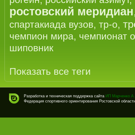
ростовский меридиан
тр
спартакиада вузов
,
тр-о
,
чемпион мира
,
чемпионат 
шиповник
Показать все теги
Разработка и техническая поддержка сайта
ИП Марченко А.
Федерация спортивного ориентирования Ростовской области (
Спо
рти
вно
е
ори