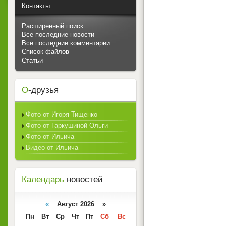
Контакты
Расширенный поиск
Все последние новости
Все последние комментарии
Список файлов
Статьи
О
-друзья
Фото от Игоря Тищенко
Фото от Гаркушиной Ольги
Фото от Ильича
Видео от Ильича
Календарь
новостей
«
Август 2026 »
Пн
Вт
Ср
Чт
Пт
Сб
Вс