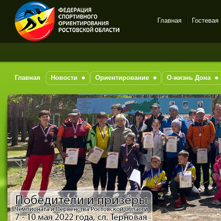
Главная
Гостевая
Спортивное
За 
ориентирование в Ростове-
на-Дону
Главная
Новости
Ориентирование
О-жизнь Дона