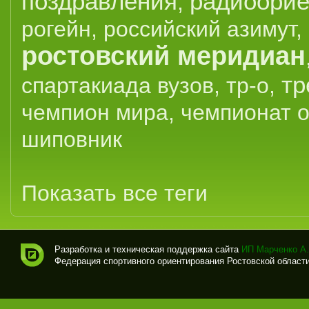
поздравления
радиоорие
,
рогейн
,
российский азимут
,
ростовский меридиан
тр
спартакиада вузов
,
тр-о
,
чемпион мира
,
чемпионат 
шиповник
Показать все теги
Разработка и техническая поддержка сайта
ИП Марченко А.
Федерация спортивного ориентирования Ростовской области (
Спо
рти
вно