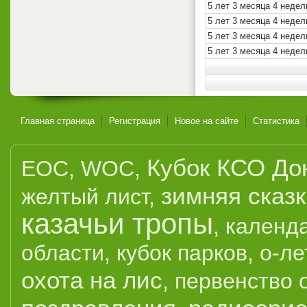
5 лет 3 месяца 4 недел
5 лет 3 месяца 4 недел
5 лет 3 месяца 4 недел
5 лет 3 месяца 4 недел
Главная страница
Регистрация
Новое на сайте
Статистика
Кубок КСО До
EOC
,
WOC
,
зимняя сказ
желтый лист
,
казачьи тропы
,
календ
области
,
кубок парков
,
о-ле
охота на лис
,
первенство 