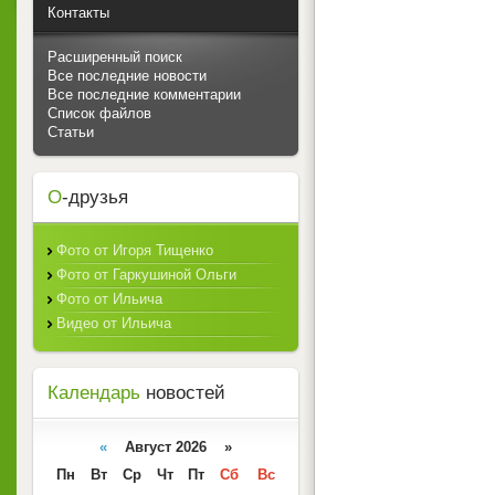
Контакты
Расширенный поиск
Все последние новости
Все последние комментарии
Список файлов
Статьи
О
-друзья
Фото от Игоря Тищенко
Фото от Гаркушиной Ольги
Фото от Ильича
Видео от Ильича
Календарь
новостей
«
Август 2026 »
Пн
Вт
Ср
Чт
Пт
Сб
Вс