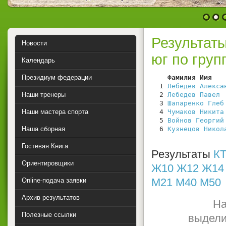
1
2
Результат
Новости
юг по груп
Календарь
Президиум федерации
    Фамилия Имя   
  1 
Лебедев Алекса
Наши тренеры
  2 
Лебедев Павел
 
  3 
Шапаренко Глеб
Наши мастера спорта
  4 
Чумаков Никита
  5 
Войнов Георгий
Наша сборная
  6 
Кузнецов Никол
Гостевая Книга
Результаты
КТ
Ориентировщики
Ж10
Ж12
Ж14
М21
М40
М50
Online-подача заявки
Архив результатов
На
Полезные ссылки
выдели