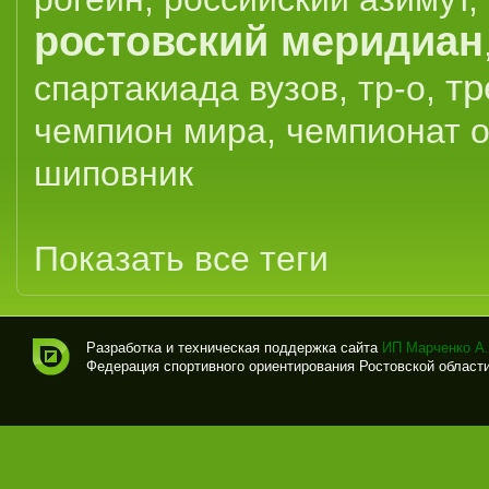
ростовский меридиан
тр
спартакиада вузов
,
тр-о
,
чемпион мира
,
чемпионат 
шиповник
Показать все теги
Разработка и техническая поддержка сайта
ИП Марченко А.
Федерация спортивного ориентирования Ростовской области (
Спо
рти
вно
е
ори