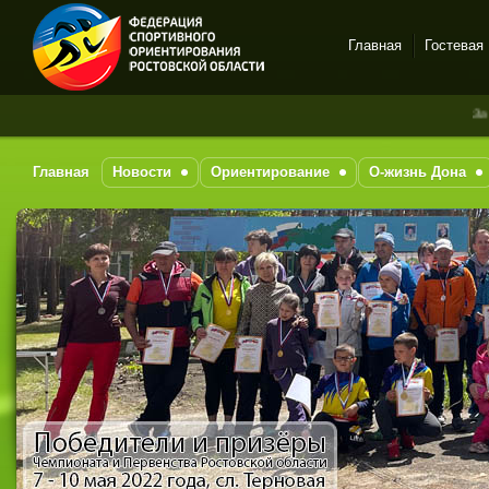
Главная
Гостевая
Спортивное
За после
ориентирование в Ростове-
на-Дону
Главная
Новости
Ориентирование
О-жизнь Дона