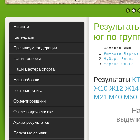
1
2
Результат
Новости
юг по гру
Календарь
Президиум федерации
    Фамилия Имя   
  1 
Рыжкова Лариса
Наши тренеры
  2 
Чубарь Елена
  
  3 
Марина Ольга
  
Наши мастера спорта
Результаты
КТ
Наша сборная
Ж10
Ж12
Ж14
Гостевая Книга
М21
М40
М50
Ориентировщики
На
Online-подача заявки
выдели
Архив результатов
Полезные ссылки