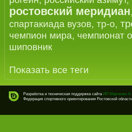
ростовский меридиан
тр
спартакиада вузов
,
тр-о
,
чемпион мира
,
чемпионат 
шиповник
Показать все теги
Разработка и техническая поддержка сайта
ИП Марченко А.
Федерация спортивного ориентирования Ростовской области (
Спо
рти
вно
е
ори