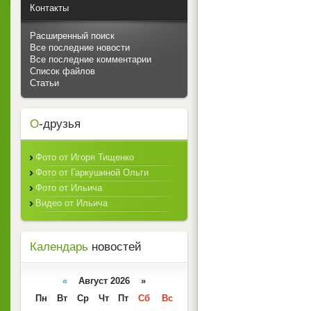
Контакты
Расширенный поиск
Все последние новости
Все последние комментарии
Список файлов
Статьи
О
-друзья
Фото от Игоря Тищенко
Фото от Гаркушиной Ольги
Фото от Ильича
Видео от Ильича
Календарь
новостей
«
Август 2026 »
Пн
Вт
Ср
Чт
Пт
Сб
Вс