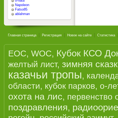
o-nata
Napoleon
Fatso85
ablahman
Главная страница
Регистрация
Новое на сайте
Статистика
Кубок КСО До
EOC
,
WOC
,
зимняя сказ
желтый лист
,
казачьи тропы
,
календ
области
,
кубок парков
,
о-ле
охота на лис
,
первенство 
поздравления
радиоорие
,
рогейн
,
российский азимут
,