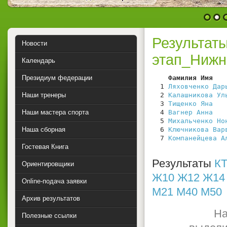
1
2
Результат
Новости
этап_Нижн
Календарь
Президиум федерации
    Фамилия Имя   
  1 
Ляховченко Дар
Наши тренеры
  2 
Калашникова Ул
  3 
Тищенко Яна
   
Наши мастера спорта
  4 
Вагнер Анна
   
  5 
Михальченко Но
Наша сборная
  6 
Ключникова Вар
  7 
Компанейцева А
Гостевая Книга
Результаты
КТ
Ориентировщики
Ж10
Ж12
Ж14
Online-подача заявки
М21
М40
М50
Архив результатов
На
Полезные ссылки