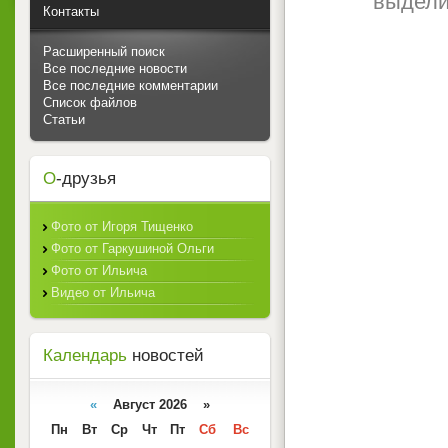
выдели
Контакты
Расширенный поиск
Все последние новости
Все последние комментарии
Список файлов
Статьи
О
-друзья
Фото от Игоря Тищенко
Фото от Гаркушиной Ольги
Фото от Ильича
Видео от Ильича
Календарь
новостей
«
Август 2026 »
Пн
Вт
Ср
Чт
Пт
Сб
Вс