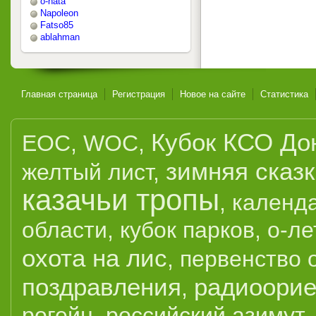
o-nata
Napoleon
Fatso85
ablahman
Главная страница
Регистрация
Новое на сайте
Статистика
Кубок КСО До
EOC
,
WOC
,
зимняя сказ
желтый лист
,
казачьи тропы
,
календ
области
,
кубок парков
,
о-ле
охота на лис
,
первенство 
поздравления
радиоорие
,
рогейн
,
российский азимут
,