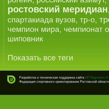
ростовский меридиан
тр
спартакиада вузов
,
тр-о
,
чемпион мира
,
чемпионат 
шиповник
Показать все теги
Разработка и техническая поддержка сайта
ИП Марченко А.
Федерация спортивного ориентирования Ростовской области (
Спо
рти
вно
е
ори