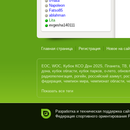
o-nata
Napoleon
Fatso85
ablahman
Lita
evgesha140111
Главная страница
Регистрация
Новое на сай
Кубок КСО Дон 2025
EOC
,
WOC
,
,
Планета
,
ТВ
,
дона
,
кубок области
,
кубок парков
,
о-лето
,
обнов
радиопеленгация
,
рогейн
,
российский азимут
,
рос
федерация
,
чемпион мира
,
чемпионат области
,
ч
Показать все теги
Разработка и техническая поддержка са
Федерация спортивного ориентирования Ро
Спо
рти