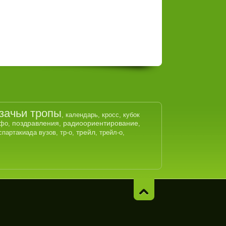
зачьи тропы
,
календарь
,
кросс
,
кубок
поздравления
радиоориентирование
юфо
,
,
,
трейл
спартакиада вузов
,
тр-о
,
,
трейл-о
,
Навер
х