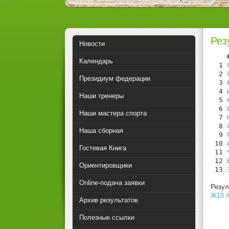
Рез
Новости
    
Календарь
  1 
  2 
Президиум федерации
  3 
  4 
Наши тренеры
  5 
  6 
Наши мастера спорта
  7 
  8 
Наша сборная
  9 
 10 
Гостевая Книга
 11 
 12 
Ориентировщики
 13 
Online-подача заявки
Резу
Ж10
Архив результатов
Полезные ссылки