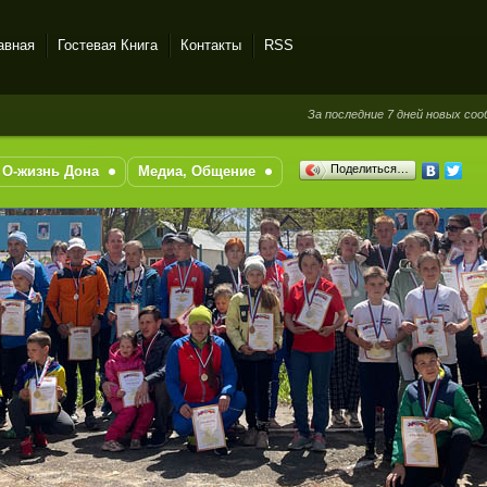
авная
Гостевая Книга
Контакты
RSS
За последние 7 дней новых сообщений 
Поделиться…
О-жизнь Дона
Медиа, Общение