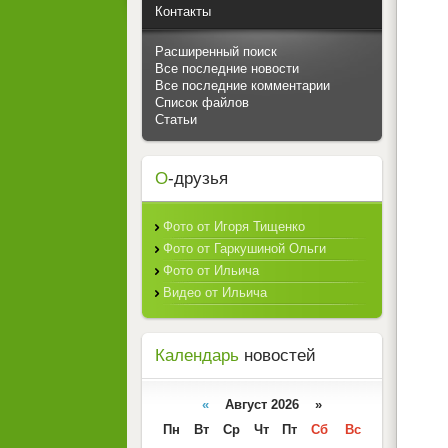
Контакты
Расширенный поиск
Все последние новости
Все последние комментарии
Список файлов
Статьи
О
-друзья
Фото от Игоря Тищенко
Фото от Гаркушиной Ольги
Фото от Ильича
Видео от Ильича
Календарь
новостей
«
Август 2026 »
Пн
Вт
Ср
Чт
Пт
Сб
Вс