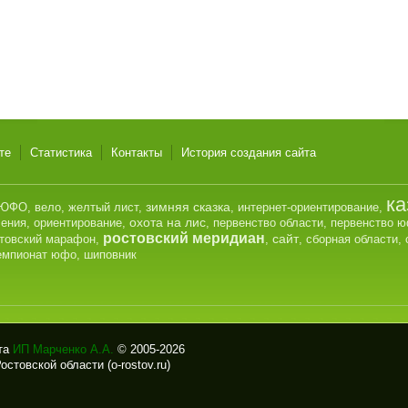
те
Статистика
Контакты
История создания сайта
ка
зимняя сказка
ЮФО
,
вело
,
желтый лист
,
,
интернет-ориентирование
,
охота на лис
ления
,
ориентирование
,
,
первенство области
,
первенство 
ростовский меридиан
сайт
товский марафон
,
,
,
сборная области
,
емпионат юфо
,
шиповник
йта
ИП Марченко А.А.
© 2005-2026
стовской области (o-rostov.ru)