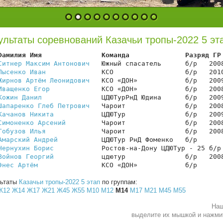
1
2
3
4
5
6
7
8
9
10
ультаты соревнований Казачьи тропы-2022 5 эт
Фамилия Имя               Команда              Разряд ГР
Ситнер Максим Антонович
   Южный спасатель      б/р   2008
Лысенко Иван
              КСО                  б/р   2010
Жирнов Артём Леонидович
   КСО «ДОН»            б/р   2009
Иващенко Егор
             КСО «ДОН»            б/р   2008
Кожин Данил
               ЦДЮТурРнД Юдина      б/р   2009
Шапаренко Глеб Петрович
   Чароит               б/р   2008
Качанов Никита
            ЦДЮТур               б/р   2009
Симоненко Арсений
         Чароит               б/р   2008
Гобузов Илья
              Чароит               б/р   2008
Амарский Андрей
           ЦДЮТур РнД Фоменко   б/р       
Чернухин Борис
            Ростов-на-Дону ЦДЮТур - 25 б/р 
Войнов Георгий
            цдютур               б/р   2008
Энес Артём
                КСО «ДОН»            б/р      
льтаты
Казачьи тропы-2022 5 этап
по группам:
Ж12
Ж14
Ж17
Ж21
Ж45
Ж55
М10
М12
М14
М17
М21
М45
М55
Наш
выделите их мышкой и нажм