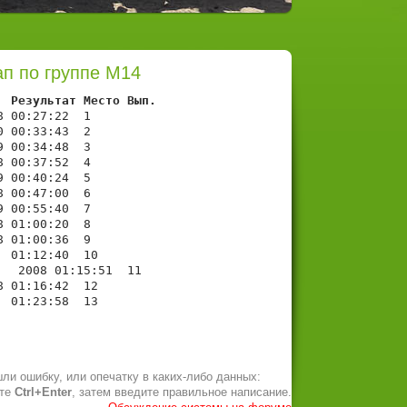
ап по группе М14
  Результат Место Вып.
 00:27:22  1     

 00:33:43  2     

 00:34:48  3     

 00:37:52  4     

 00:40:24  5     

 00:47:00  6     

 00:55:40  7     

 01:00:20  8     

 01:00:36  9     

 01:12:40  10    

  2008 01:15:51  11    

 01:16:42  12    

  01:23:58  13    
ли ошибку, или опечатку в каких-либо данных:
ите
Ctrl+Enter
, затем введите правильное написание.