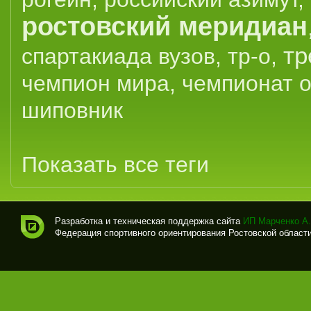
ростовский меридиан
тр
спартакиада вузов
,
тр-о
,
чемпион мира
,
чемпионат 
шиповник
Показать все теги
Разработка и техническая поддержка сайта
ИП Марченко А.
Федерация спортивного ориентирования Ростовской области (
Спо
рти
вно
е
ори