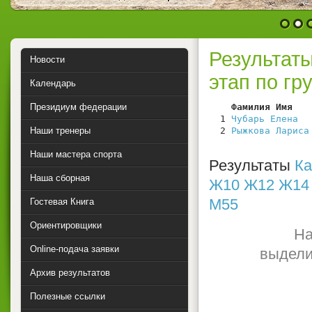
1
2
Результат
Новости
этап по гр
Календарь
Президиум федерации
    Фамилия Имя   
  1 
Чубарь Елена
  
Наши тренеры
  2 
Рыжкова Лариса
Наши мастера спорта
Результаты
Ка
Наша сборная
Ж10
Ж12
Ж14
М55
Гостевая Книга
Ориентировщики
На
Online-подача заявки
выдели
Архив результатов
Полезные ссылки