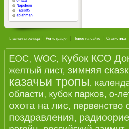
o-nata
Napoleon
Fatso85
ablahman
Главная страница
Регистрация
Новое на сайте
Статистика
Кубок КСО До
EOC
,
WOC
,
зимняя сказ
желтый лист
,
казачьи тропы
,
календ
области
,
кубок парков
,
о-ле
охота на лис
,
первенство 
поздравления
радиоорие
,
рогейн
,
российский азимут
,