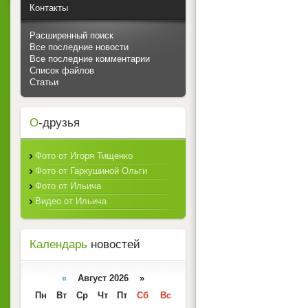
Контакты
Расширенный поиск
Все последние новости
Все последние комментарии
Список файлов
Статьи
О
-друзья
Фото от Игоря Тищенко
Фото от Гаркушиной Ольги
Фото от Ильича
Видео от Ильича
Календарь
новостей
«
Август 2026 »
Пн
Вт
Ср
Чт
Пт
Сб
Вс