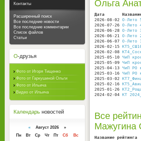
Ольга Ана
Контакты
Дата       Названи
Расширенный поиск
2026-08-02 
О-Лето 
Все последние новости
2026-07-26 
О-Лето 
Все последние комментарии
2026-06-28 
О-Лето 
Список файлов
2026-06-21 
О-Лето 
Статьи
2026-06-07 
О-Лето 
2026-02-15 
КТ5_СШ1
2026-02-08 
КТ4_Сос
О
-друзья
2025-05-10 
ЧиП кро
2025-05-09 
ЧиП кро
2025-04-13 
ЧиП РО 
Фото от Игоря Тищенко
2025-03-16 
ЧиП РО 
Фото от Гаркушиной Ольги
2025-03-02 
КТ7_Фин
2025-02-16 
КТ5_Ави
Фото от Ильича
2025-01-26 
КТ2_Рощ
Видео от Ильича
2024-02-04 
КТ 2024
Календарь
новостей
Все рейтин
Мажугина 
«
Август 2026 »
Пн
Вт
Ср
Чт
Пт
Сб
Вс
Название рейтинга 