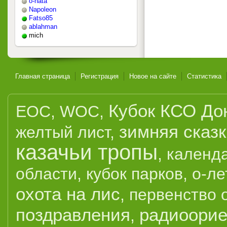
o-nata
Napoleon
Fatso85
ablahman
mich
Главная страница
Регистрация
Новое на сайте
Статистика
Кубок КСО До
EOC
,
WOC
,
зимняя сказ
желтый лист
,
казачьи тропы
,
календ
области
,
кубок парков
,
о-ле
охота на лис
,
первенство 
поздравления
радиоорие
,