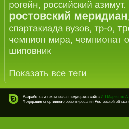
рогейн
,
российский азимут
,
ростовский меридиан
тр
спартакиада вузов
,
тр-о
,
чемпион мира
,
чемпионат 
шиповник
Показать все теги
Разработка и техническая поддержка сайта
ИП Марченко А.
Федерация спортивного ориентирования Ростовской области (
Спо
рти
вно
е