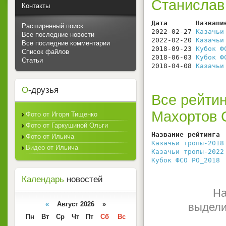
Станислав
Контакты
Дата       Названи
Расширенный поиск
2022-02-27 
Казачьи
Все последние новости
2022-02-20 
Казачьи
Все последние комментарии
2018-09-23 
Кубок Ф
Список файлов
2018-06-03 
Кубок Ф
Статьи
2018-04-08 
Казачьи
О
-друзья
Все рейтин
Махортов 
Фото от Игоря Тищенко
Фото от Гаркушиной Ольги
Название рейтинга 
Фото от Ильича
Казачьи тропы-2018
Видео от Ильича
Казачьи тропы-2022
Кубок ФСО РО_2018
 
Календарь
новостей
На
«
Август 2026 »
выдели
Пн
Вт
Ср
Чт
Пт
Сб
Вс