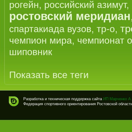
рогейн
,
российский азимут
,
ростовский меридиан
тр
спартакиада вузов
,
тр-о
,
чемпион мира
,
чемпионат 
шиповник
Показать все теги
Разработка и техническая поддержка сайта
ИП Марченко А.
Федерация спортивного ориентирования Ростовской области (
Спо
рти
вно
е