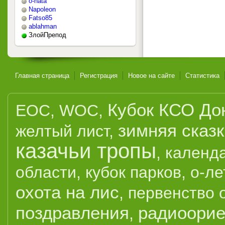
o-nata
Napoleon
Fatso85
ablahman
ЗлойПрепод
Главная страница
Регистрация
Новое на сайте
Статистика
Кубок КСО До
EOC
,
WOC
,
зимняя сказ
желтый лист
,
казачьи тропы
,
календ
области
,
кубок парков
,
о-ле
охота на лис
,
первенство 
поздравления
радиоорие
,