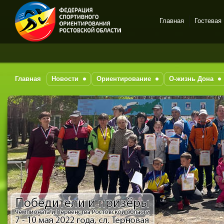
Главная
Гостевая
Спортивное
За п
ориентирование в Ростове-
на-Дону
Главная
Новости
Ориентирование
О-жизнь Дона