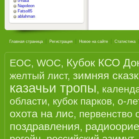
o-nata
Napoleon
Fatso85
ablahman
Главная страница
Регистрация
Новое на сайте
Статистика
Кубок КСО До
EOC
,
WOC
,
зимняя сказ
желтый лист
,
казачьи тропы
,
календ
области
,
кубок парков
,
о-ле
охота на лис
,
первенство 
поздравления
радиоорие
,
рогейн
,
российский азимут
,