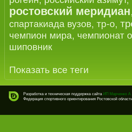
ростовский меридиан
тр
спартакиада вузов
,
тр-о
,
чемпион мира
,
чемпионат 
шиповник
Показать все теги
Разработка и техническая поддержка сайта
ИП Марченко А.
Федерация спортивного ориентирования Ростовской области (
Спо
рти
вно
е
ори