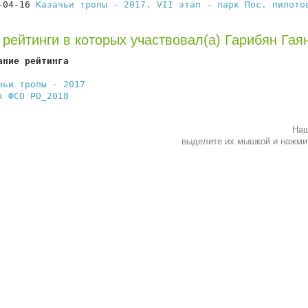
-04-16 
Казачьи тропы - 2017. VII этап - парк Пос. пилото
 рейтинги в которых участвовал(а) Гарибян Гая
ание рейтинга                                           
                                                        
чьи тропы - 2017
                                        
к ФСО РО_2018
                                           
Наш
выделите их мышкой и нажм