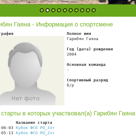
1
2
3
4
5
6
7
8
9
10
ибян Гаяна - Информация о спортсмене
графия                      Полное имя
 Гарибян Гаяна

Год (дата) рождения
 2004

Основная команда
 -

Спортивный разряд
 б/р

 старты в которых участвовал(а) Гарибян Гаяна
       Название старта                                  
-06-03 
Кубок ФСО РО_3эт
                                 
-05-13 
Кубок ФСО РО_2эт
                                 