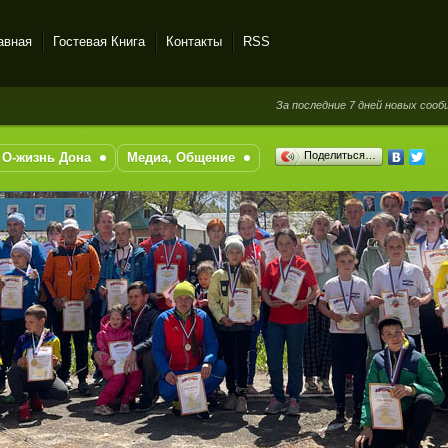
авная
Гостевая Книга
Контакты
RSS
За последние 7 дней новых сообщений в 
Поделиться…
О-жизнь Дона
Медиа, Общение