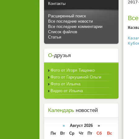
2017
Контакты
Расширенный поиск
Все
Все последние новости
Все последние комментарии
Назв
Список файлов
    
Статьи
Каза
Кубо
О
-друзья
Фото от Игоря Тищенко
Фото от Гаркушиной Ольги
Фото от Ильича
Видео от Ильича
Календарь
новостей
«
Август 2026 »
Пн
Вт
Ср
Чт
Пт
Сб
Вс