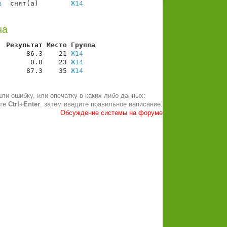
в
  снят(а)        
Ж14
на
  Результат Место Группа
       86.3    21 
Ж14
        0.0    23 
Ж14
       87.3    35 
Ж14
ли ошибку, или опечатку в каких-либо данных:
ите
Ctrl+Enter
, затем введите правильное написание.
Обсуждение системы на форуме