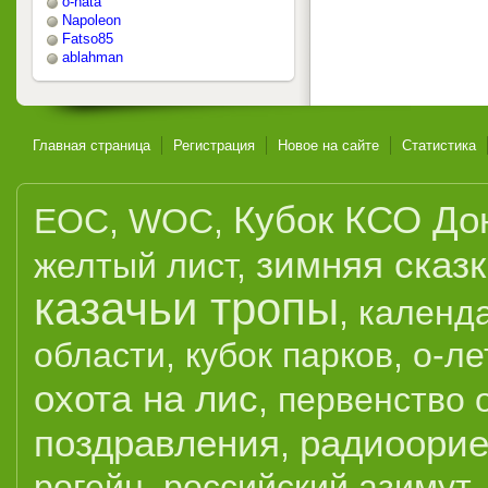
o-nata
Napoleon
Fatso85
ablahman
Главная страница
Регистрация
Новое на сайте
Статистика
Кубок КСО До
EOC
,
WOC
,
зимняя сказ
желтый лист
,
казачьи тропы
,
календ
области
,
кубок парков
,
о-ле
охота на лис
,
первенство 
поздравления
радиоорие
,
рогейн
,
российский азимут
,