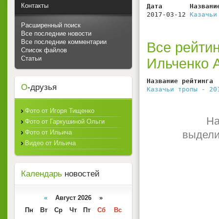
Контакты
Дата       Названи
2017-03-12 
Казачьи
Расширенный поиск
Все последние новости
Все последние комментарии
Все рейтин
Список файлов
Статьи
Ильченко 
Название рейтинга 
О
-друзья
Казачьи тропы - 20
Фото от Игоря Тищенко
На
Фото от Гаркушиной Ольги
Фото от Ильича
выдели
Видео от Ильича
Календарь
новостей
«
Август 2026 »
Пн
Вт
Ср
Чт
Пт
Сб
Вс