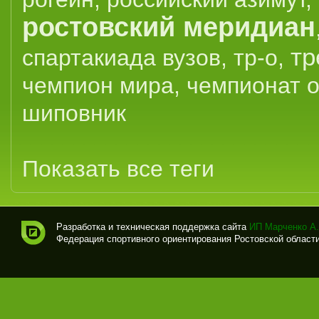
ростовский меридиан
тр
спартакиада вузов
,
тр-о
,
чемпион мира
,
чемпионат 
шиповник
Показать все теги
Разработка и техническая поддержка сайта
ИП Марченко А.
Федерация спортивного ориентирования Ростовской области (
Спо
рти
вно
е
ори