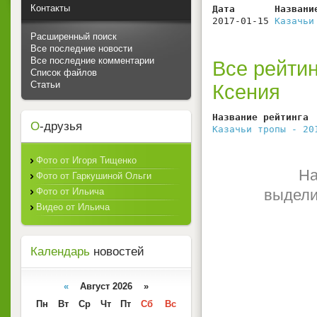
Контакты
Дата       Названи
2017-01-15 
Казачьи
Расширенный поиск
Все последние новости
Все последние комментарии
Все рейтин
Список файлов
Статьи
Ксения
Название рейтинга 
О
-друзья
Казачьи тропы - 20
Фото от Игоря Тищенко
На
Фото от Гаркушиной Ольги
Фото от Ильича
выдели
Видео от Ильича
Календарь
новостей
«
Август 2026 »
Пн
Вт
Ср
Чт
Пт
Сб
Вс