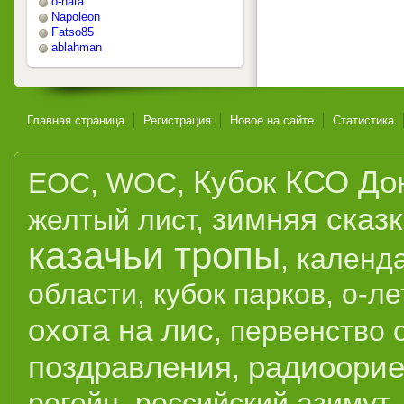
o-nata
Napoleon
Fatso85
ablahman
Главная страница
Регистрация
Новое на сайте
Статистика
Кубок КСО До
EOC
,
WOC
,
зимняя сказ
желтый лист
,
казачьи тропы
,
календ
области
,
кубок парков
,
о-ле
охота на лис
,
первенство 
поздравления
радиоорие
,
рогейн
,
российский азимут
,