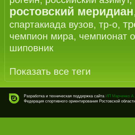
ростовский меридиан
тр
спартакиада вузов
,
тр-о
,
чемпион мира
,
чемпионат 
шиповник
Показать все теги
Разработка и техническая поддержка сайта
ИП Марченко А.
Федерация спортивного ориентирования Ростовской области (
Спо
рти
вно
е
ори